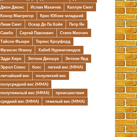
Джон Джонс
Ислам Махачев
Каллум Смит
Конор Макгрегор
Крис Юбэнк-младший
Лиам Смит
Оскар Де Ла Хойя
Петр Ян
Самбо
Сергей Павлович
Стипе Миочич
Тайсон Фьюри
Теренс Кроуфорд
Фрэнсис Нганну
Хабиб Нурмагомедов
Эдди Хирн
Энтони Джошуа
Энтони Ярд
Эррол Спенс
бокс
легкий вес (MMA)
легчайший вес
полулегкий вес
полусредний вес (MMA)
полутяжелый вес (MMA)
происшествия
средний вес (MMA)
тяжелый вес (MMA)