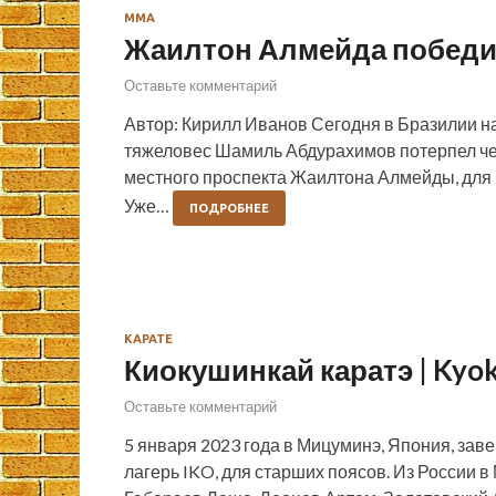
ММА
Жаилтон Алмейда побед
Оставьте комментарий
Автор: Кирилл Иванов Сегодня в Бразилии н
тяжеловес Шамиль Абдурахимов потерпел че
местного проспекта Жаилтона Алмейды, для к
Уже…
ПОДРОБНЕЕ
КАРАТЕ
Киокушинкай каратэ | Kyo
Оставьте комментарий
5 января 2023 года в Мицуминэ, Япония, з
лагерь IKO, для старших поясов. Из России 