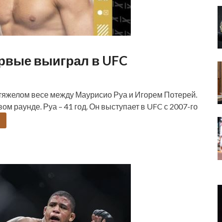
ервые выиграл в UFC
утяжелом весе между Маурисио Руа и Игорем Потерей.
м раунде. Руа – 41 год. Он выступает в UFC с 2007-го