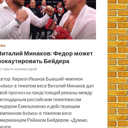
ММА
Виталий Минаков: Федор может
нокаутировать Бейдера
ставьте комментарий
втор: Кирилл Иванов Бывший чемпион
ellator в тяжелом весе Виталий Минаков дал
вой прогноз на предстоящий реванш между
егендарным российским тяжеловесом
едором Емельяненко и действующим
емпионом Bellator в тяжелом весе
мериканцем Райаном Бейдером. «Думаю,
Федор…