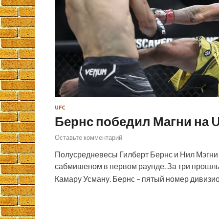
UFC
Бернс победил Магни на 
Оставьте комментарий
Полусредневесы Гилберт Бернс и Нил Мэгни 
сабмишеном в первом раунде. За три прошлы
Камару Усману. Бернс – пятый номер дивизио