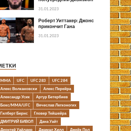
31.01.2023
Роберт Уиттакер: Джонс
прикончит Гана
31.01.2023
МЕТКИ
MMA
UFC
UFC 283
UFC 284
Алекс Волкановски
Алекс Перейра
Александр Усик
Артур Бетербиев
Бокс/MMA/UFC
Вячеслав Легконогих
Гилберт Бернс
Гловер Тейшейра
ДМИТРИЙ БИВОЛ
Дана Уайт
Деонтей Уайлдер
Джамал Хилл
Джейк Пол