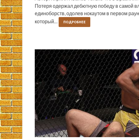
Потеря одержал дебютную победу в самой в
единоборств, одолев нокаутом в первом рау
который…
ПОДРОБНЕЕ