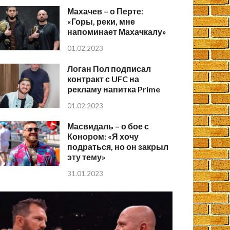
Махачев – о Перте:
«Горы, реки, мне
напоминает Махачкалу»
01.02.2023
Логан Пол подписал
контракт с UFC на
рекламу напитка Prime
01.02.2023
Масвидаль – о бое с
Конором: «Я хочу
подраться, но он закрыл
эту тему»
31.01.2023