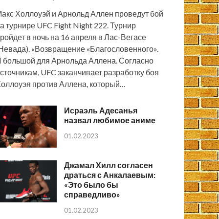
акс Холлоуэй и Арнольд Аллен проведут бой
а турнире UFC Fight Night 222. Турнир
ройдет в ночь на 16 апреля в Лас-Вегасе
Невада). «Возвращение «Благословенного».
 большой для Арнольда Аллена. Согласно
сточникам, UFC заканчивает разработку боя
оллоуэя против Аллена, который…
Исраэль Адесанья
назвал любимое аниме
01.02.2023
Джамал Хилл согласен
драться с Анкалаевым:
«Это было бы
справедливо»
01.02.2023