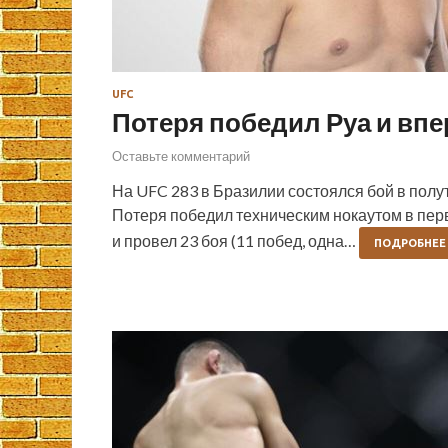
UFC
Потеря победил Руа и вп
Оставьте комментарий
На UFC 283 в Бразилии состоялся бой в пол
Потеря победил техническим нокаутом в перво
и провел 23 боя (11 побед, одна…
ПОДРОБНЕЕ