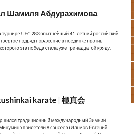
ил Шамиля Абдурахимова
а турнире UFC 283 опытнейший 41-летний российский
твертое подряд поражение в поединке против
оторого эта победа стала уже тринадцатой кряду.
kushinkai karate | 極真会
авершился традиционный международный Зимний
в Мицуминэ прилетели 8 сэнсеев (Ильмов Евгений,