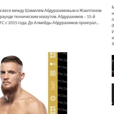
М
лом весе между Шамилем Абдурахимовым и Жаилтоном
н
раунде техническим нокаутом. Абдурахимов – 15-й
п
UFC с 2015 года. До Алмейды Абдурахимов проиграл…
(
И
и
Х