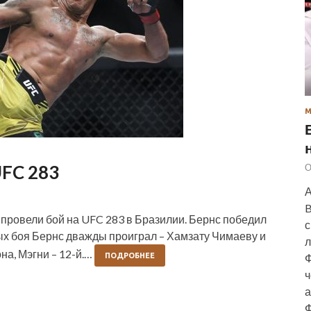
UFC 283
О
А
B
провели бой на UFC 283 в Бразилии. Бернс победил
с
х боя Бернс дважды проиграл – Хамзату Чимаеву и
л
на, Мэгни – 12-й.…
ПОДРОБНЕЕ
Ф
ч
а