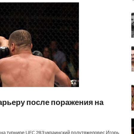
арьеру после поражения на
 на турнире UFC 283 украинский полутяжеловес Игорь