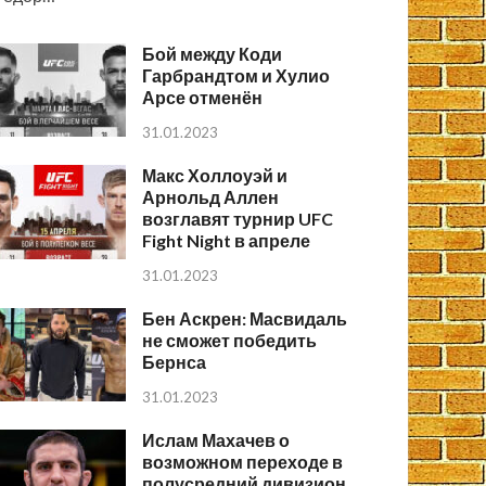
Бой между Коди
Гарбрандтом и Хулио
Арсе отменён
31.01.2023
Макс Холлоуэй и
Арнольд Аллен
возглавят турнир UFC
Fight Night в апреле
31.01.2023
Бен Аскрен: Масвидаль
не сможет победить
Бернса
31.01.2023
Ислам Махачев о
возможном переходе в
полусредний дивизион