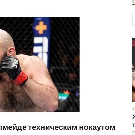
U
лмейде техническим нокаутом
О