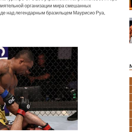
лиятельной организации мира смешанных
нде над легендарным бразильцем Маурисио Руа,