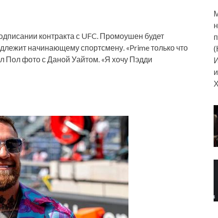
М
н
подписании контракта с UFC. Промоушен будет
п
адлежит начинающему спортсмену. «Prime только что
(
л Пол фото с Даной Уайтом. «Я хочу Пэдди
И
и
Х