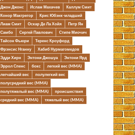
Джон Джонс
Ислам Махачев
Каллум Смит
Конор Макгрегор
Крис Юбэнк-младший
Лиам Смит
Оскар Де Ла Хойя
Петр Ян
Самбо
Сергей Павлович
Стипе Миочич
Тайсон Фьюри
Теренс Кроуфорд
Фрэнсис Нганну
Хабиб Нурмагомедов
Эдди Хирн
Энтони Джошуа
Энтони Ярд
Эррол Спенс
бокс
легкий вес (MMA)
легчайший вес
полулегкий вес
полусредний вес (MMA)
полутяжелый вес (MMA)
происшествия
средний вес (MMA)
тяжелый вес (MMA)