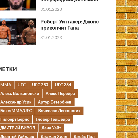
31.01.2023
Роберт Уиттакер: Джонс
прикончит Гана
31.01.2023
МЕТКИ
MMA
UFC
UFC 283
UFC 284
Алекс Волкановски
Алекс Перейра
Александр Усик
Артур Бетербиев
Бокс/MMA/UFC
Вячеслав Легконогих
Гилберт Бернс
Гловер Тейшейра
ДМИТРИЙ БИВОЛ
Дана Уайт
Деонтей Уайлдер
Джамал Хилл
Джейк Пол