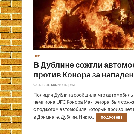
UFC
В Дублине сожгли автомо
против Конора за нападе
Оставьте комментарий
Полиция Дублина сообщила, что автомобиль 
чемпиона UFC Конора Макгрегора, был сожже
с поджогом автомобиля, который произошел п
в Дримнаге, Дублин. Никто…
ПОДРОБНЕЕ