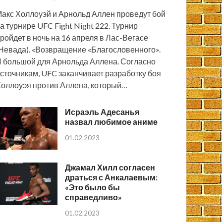
акс Холлоуэй и Арнольд Аллен проведут бой
а турнире UFC Fight Night 222. Турнир
ройдет в ночь на 16 апреля в Лас-Вегасе
Невада). «Возвращение «Благословенного».
 большой для Арнольда Аллена. Согласно
сточникам, UFC заканчивает разработку боя
оллоуэя против Аллена, который…
Исраэль Адесанья
назвал любимое аниме
01.02.2023
Джамал Хилл согласен
драться с Анкалаевым:
«Это было бы
справедливо»
01.02.2023