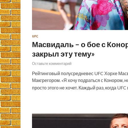
UFC
Масвидаль – о бое с Конор
закрыл эту тему»
Оставьте комментарий
Рейтинговый полусредневес UFC Хорхе Масви
Макгрегором. «Я хочу подраться с Конором, но
просто этого не хочет. Каждый раз, когда UFC