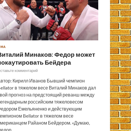
ММА
Виталий Минаков: Федор может
нокаутировать Бейдера
ставьте комментарий
втор: Кирилл Иванов Бывший чемпион
ellator в тяжелом весе Виталий Минаков дал
вой прогноз на предстоящий реванш между
егендарным российским тяжеловесом
едором Емельяненко и действующим
емпионом Bellator в тяжелом весе
мериканцем Райаном Бейдером. «Думаю,
Федор…