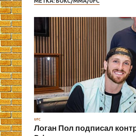
МЕТКА:
БОКС/MMA/UFC
UFC
Логан Пол подписал контр