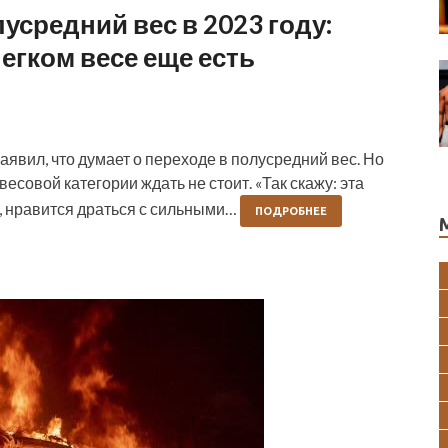
усредний вес в 2023 году:
легком весе еще есть
явил, что думает о переходе в полусредний вес. Но
есовой категории ждать не стоит. «Так скажу: эта
, нравится драться с сильными…
ПОДРОБНЕЕ