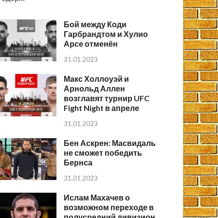
Бой между Коди
Гарбрандтом и Хулио
Арсе отменён
31.01.2023
Макс Холлоуэй и
Арнольд Аллен
возглавят турнир UFC
Fight Night в апреле
31.01.2023
Бен Аскрен: Масвидаль
не сможет победить
Бернса
31.01.2023
Ислам Махачев о
возможном переходе в
полусредний дивизион