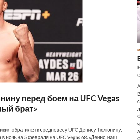
О
А
B
нину перед боем на UFC Vegas
с
лый брат»
л
Ф
ч
икия обратился к средневесу UFC Денису Тюлюнину,
а
в ночь на 5 февраля на UFC Vegas 68. «Денис, наш