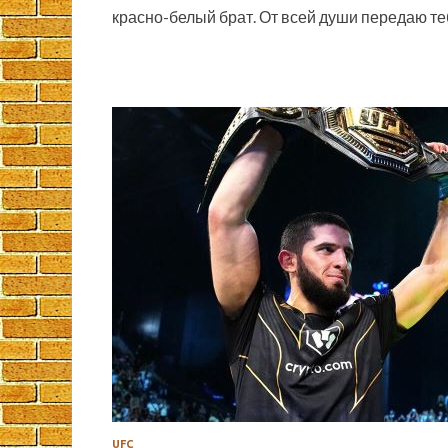
красно-белый брат. От всей души передаю т
UFC