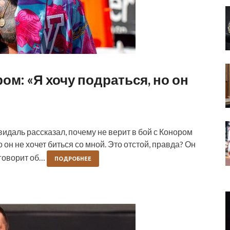
ом: «Я хочу подраться, но он
даль рассказал, почему не верит в бой с Конором
 он не хочет биться со мной. Это отстой, правда? Он
 говорит об…
ПОДРОБНЕЕ