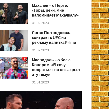
Махачев – о Перте:
«Горы, реки, мне
напоминает Махачкалу»
01.02.2023
Логан Пол подписал
контракт с UFC на
рекламу напитка Prime
01.02.2023
Масвидаль – о бое с
Конором: «Я хочу
подраться, но он закрыл
эту тему»
31.01.2023