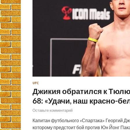
UFC
Джикия обратился к Тюлю
68: «Удачи, наш красно-бе
Оставьте комментарий
Капитан футбольного «Спартака» Георгий Дж
которому предстоит бой против Юн Йонг Пака 