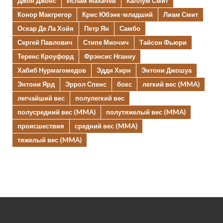
Джон Джонс
Ислам Махачев
Каллум Смит
Конор Макгрегор
Крис Юбэнк-младший
Лиам Смит
Оскар Де Ла Хойя
Петр Ян
Самбо
Сергей Павлович
Стипе Миочич
Тайсон Фьюри
Теренс Кроуфорд
Фрэнсис Нганну
Хабиб Нурмагомедов
Эдди Хирн
Энтони Джошуа
Энтони Ярд
Эррол Спенс
бокс
легкий вес (MMA)
легчайший вес
полулегкий вес
полусредний вес (MMA)
полутяжелый вес (MMA)
происшествия
средний вес (MMA)
тяжелый вес (MMA)