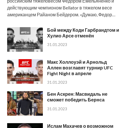
российским тяжеловесом Федором Емельяненко и
действующим чемпионом Bellator в тяжелом весе
американцем Райаном Бейдером. «Думаю, Федор…
Бой между Коди Гарбрандтом и
Хулио Арсе отменён
31.01.2023
Макс Холлоуэй и Арнольд
Аллен возглавят турнир UFC
Fight Night в апреле
31.01.2023
Бен Аскрен: Масвидаль не
сможет победить Бернса
31.01.2023
Ислам Махачев о возможном