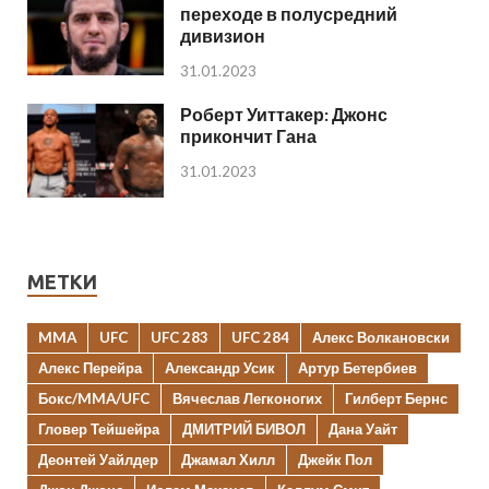
переходе в полусредний
дивизион
31.01.2023
Роберт Уиттакер: Джонс
прикончит Гана
31.01.2023
МЕТКИ
MMA
UFC
UFC 283
UFC 284
Алекс Волкановски
Алекс Перейра
Александр Усик
Артур Бетербиев
Бокс/MMA/UFC
Вячеслав Легконогих
Гилберт Бернс
Гловер Тейшейра
ДМИТРИЙ БИВОЛ
Дана Уайт
Деонтей Уайлдер
Джамал Хилл
Джейк Пол