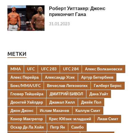
Роберт Уиттакер: Джонс
прикончит Гана
31.01.2023
МЕТКИ
MMA
UFC
UFC 283
UFC 284
Алекс Волкановски
Алекс Перейра
Александр Усик
Артур Бетербиев
Бокс/MMA/UFC
Вячеслав Легконогих
Гилберт Бернс
Гловер Тейшейра
ДМИТРИЙ БИВОЛ
Дана Уайт
Деонтей Уайлдер
Джамал Хилл
Джейк Пол
Джон Джонс
Ислам Махачев
Каллум Смит
Конор Макгрегор
Крис Юбэнк-младший
Лиам Смит
Оскар Де Ла Хойя
Петр Ян
Самбо