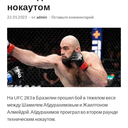
нокаутом
22.01.2023
-
от
admin
-
Оставьте комментарий
На UFC 283 в Бразилии прошел бой в тяжелом весе
между Шамилем Абдурахимовым и Жаилтоном
Алмейдой. Абдурахимов проиграл во втором раунде
техническим нокаутом.