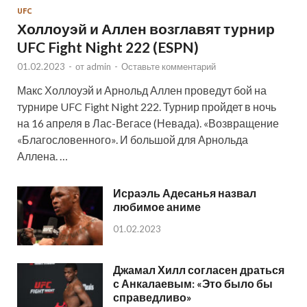
UFC
Холлоуэй и Аллен возглавят турнир
UFC Fight Night 222 (ESPN)
01.02.2023
-
от
admin
-
Оставьте комментарий
Макс Холлоуэй и Арнольд Аллен проведут бой на
турнире UFC Fight Night 222. Турнир пройдет в ночь
на 16 апреля в Лас-Вегасе (Невада). «Возвращение
«Благословенного». И большой для Арнольда
Аллена. …
Исраэль Адесанья назвал
любимое аниме
01.02.2023
Джамал Хилл согласен драться
с Анкалаевым: «Это было бы
справедливо»