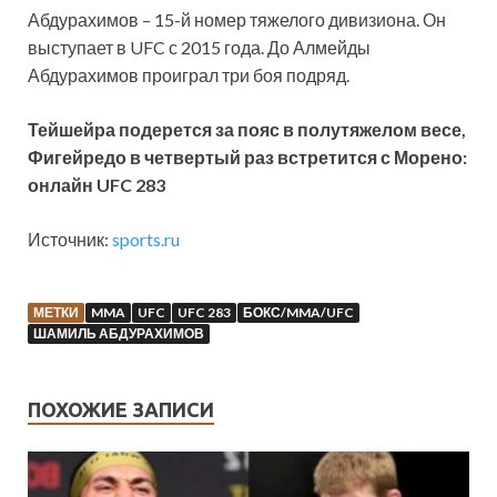
Абдурахимов – 15-й номер тяжелого дивизиона. Он
выступает в UFC с 2015 года. До Алмейды
Абдурахимов проиграл три боя подряд.
Тейшейра подерется за пояс в полутяжелом весе,
Фигейредо в четвертый раз встретится с Морено:
онлайн UFC 283
Источник:
sports.ru
МЕТКИ
MMA
UFC
UFC 283
БОКС/MMA/UFC
ШАМИЛЬ АБДУРАХИМОВ
ПОХОЖИЕ ЗАПИСИ