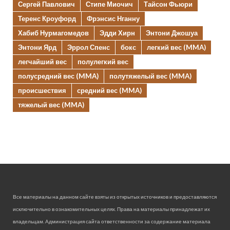
Сергей Павлович
Стипе Миочич
Тайсон Фьюри
Теренс Кроуфорд
Фрэнсис Нганну
Хабиб Нурмагомедов
Эдди Хирн
Энтони Джошуа
Энтони Ярд
Эррол Спенс
бокс
легкий вес (MMA)
легчайший вес
полулегкий вес
полусредний вес (MMA)
полутяжелый вес (MMA)
происшествия
средний вес (MMA)
тяжелый вес (MMA)
Все материалы на данном сайте взяты из открытых источников и предоставляются
исключительно в ознакомительных целях. Права на материалы принадлежат их
владельцам. Администрация сайта ответственности за содержание материала