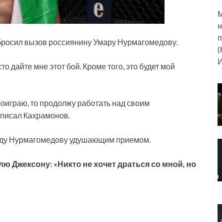
М
н
п
бросил вызов россиянину Умару Нурмагомедову.
(
И
о дайте мне этот бой. Кроме того, это будет мой
оиграю, то продолжу работать над своим
написал Кахрамонов.
аиду Нурмагомедову удушающим приемом.
 Джексону: «Никто не хочет драться со мной, но