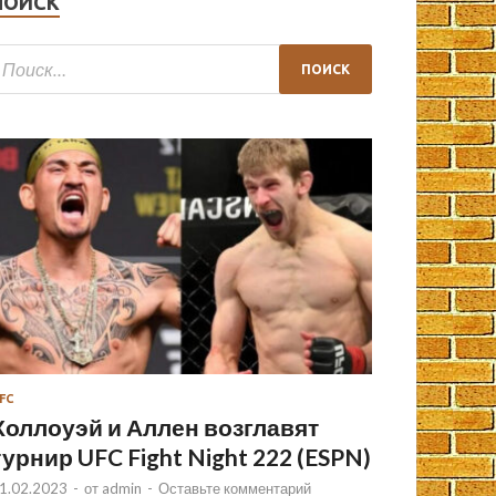
ПОИСК
FC
Холлоуэй и Аллен возглавят
турнир UFC Fight Night 222 (ESPN)
1.02.2023
-
от
admin
-
Оставьте комментарий