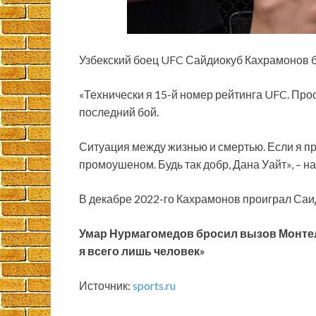
Узбекский боец UFC Сайдиокуб Кахрамонов 
«Технически я 15-й номер рейтинга UFC. Прост
последний бой.
Ситуация между жизнью и смертью. Если я пр
промоушеном. Будь так добр, Дана Уайт», – 
В декабре 2022-го Кахрамонов проиграл С
Умар Нурмагомедов бросил вызов Монтелю
я всего лишь человек»
Источник:
sports.ru