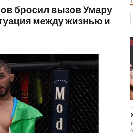
ов бросил вызов Умару
туация между жизнью и
U
0