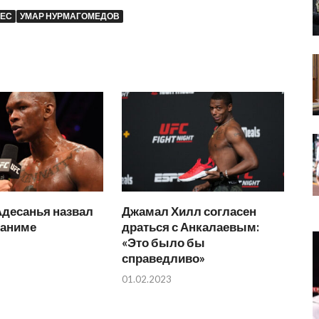
ВЕС
УМАР НУРМАГОМЕДОВ
Адесанья назвал
Джамал Хилл согласен
аниме
драться с Анкалаевым:
«Это было бы
справедливо»
01.02.2023