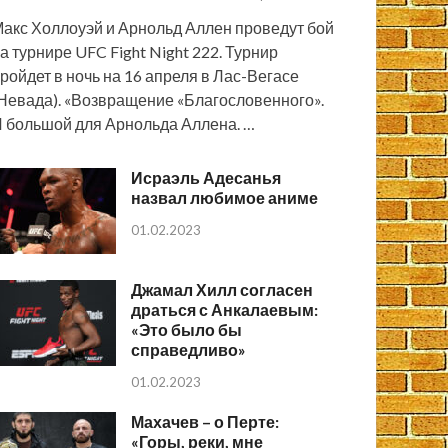
акс Холлоуэй и Арнольд Аллен проведут бой
а турнире UFC Fight Night 222. Турнир
ройдет в ночь на 16 апреля в Лас-Вегасе
Невада). «Возвращение «Благословенного».
 большой для Арнольда Аллена. …
Исраэль Адесанья
назвал любимое аниме
01.02.2023
Джамал Хилл согласен
драться с Анкалаевым:
«Это было бы
справедливо»
01.02.2023
Махачев – о Перте:
«Горы, реки, мне