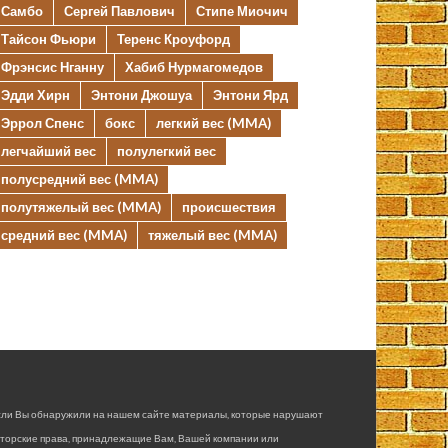
Самбо
Сергей Павлович
Стипе Миочич
Тайсон Фьюри
Теренс Кроуфорд
Фрэнсис Нганну
Хабиб Нурмагомедов
Эдди Хирн
Энтони Джошуа
Энтони Ярд
Эррол Спенс
бокс
легкий вес (MMA)
легчайший вес
полулегкий вес
полусредний вес (MMA)
полутяжелый вес (MMA)
происшествия
средний вес (MMA)
тяжелый вес (MMA)
сли Вы обнаружили на нашем сайте материалы, которые нарушают
вторские права, принадлежащие Вам, Вашей компании или