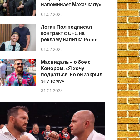
напоминает Махачкалу»
01.02.2023
Логан Пол подписал
контракт с UFC на
рекламу напитка Prime
01.02.2023
Масвидаль – о бое с
Конором: «Я хочу
подраться, но он закрыл
эту тему»
31.01.2023