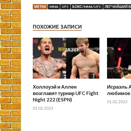
МЕТКИ
MMA
UFC
БОКС/MMA/UFC
ЛЕГЧАЙШИЙ 
ПОХОЖИЕ ЗАПИСИ
Холлоуэй и Аллен
Исраэль 
возглавят турнир UFC Fight
любимое 
Night 222 (ESPN)
01.02.2023
01.02.2023