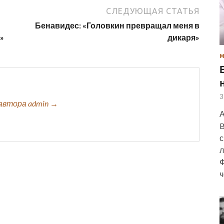
СЛЕДУЮЩАЯ СТАТЬЯ
Бенавидес: «Головкин превращал меня в
»
дикаря»
3
автора admin →
А
B
с
л
Ф
ч