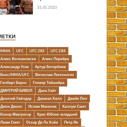
31.01.2023
МЕТКИ
MMA
UFC
UFC 283
UFC 284
Алекс Волкановски
Алекс Перейра
Александр Усик
Артур Бетербиев
Бокс/MMA/UFC
Вячеслав Легконогих
Гилберт Бернс
Гловер Тейшейра
ДМИТРИЙ БИВОЛ
Дана Уайт
Деонтей Уайлдер
Джамал Хилл
Джейк Пол
Джон Джонс
Ислам Махачев
Каллум Смит
Конор Макгрегор
Крис Юбэнк-младший
Лиам Смит
Оскар Де Ла Хойя
Петр Ян