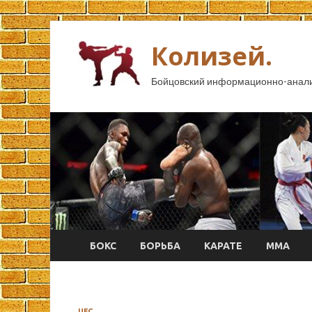
Колизей.
Бойцовский информационно-анали
БОКС
БОРЬБА
КАРАТЕ
ММА
UFC