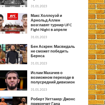
31.01.2023
Макс Холлоуэй и
Арнольд Аллен
возглавят турнир UFC
Fight Night в апреле
31.01.2023
Бен Аскрен: Масвидаль
не сможет победить
Бернса
31.01.2023
Ислам Махачев о
возможном переходе в
полусредний дивизион
31.01.2023
Роберт Уиттакер: Джонс
прикончит Гана