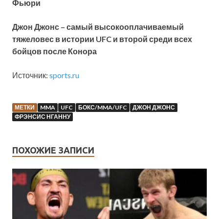
Фьюри
Джон Джонс – самый высокооплачиваемый
тяжеловес в истории UFC и второй среди всех
бойцов после Конора
Источник:
sports.ru
МЕТКИ
MMA
UFC
БОКС/MMA/UFC
ДЖОН ДЖОНС
ФРЭНСИС НГАННУ
ПОХОЖИЕ ЗАПИСИ