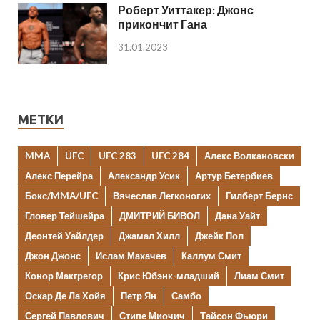
Роберт Уиттакер: Джонс
прикончит Гана
31.01.2023
МЕТКИ
MMA
UFC
UFC 283
UFC 284
Алекс Волкановски
Алекс Перейра
Александр Усик
Артур Бетербиев
Бокс/MMA/UFC
Вячеслав Легконогих
Гилберт Бернс
Гловер Тейшейра
ДМИТРИЙ БИВОЛ
Дана Уайт
Деонтей Уайлдер
Джамал Хилл
Джейк Пол
Джон Джонс
Ислам Махачев
Каллум Смит
Конор Макгрегор
Крис Юбэнк-младший
Лиам Смит
Оскар Де Ла Хойя
Петр Ян
Самбо
Сергей Павлович
Стипе Миочич
Тайсон Фьюри