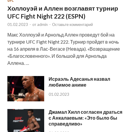
UFC
Холлоуэй и Аллен возглавят турнир
UFC Fight Night 222 (ESPN)
01.02.2023
-
от
admin
-
Оставьте комментарий
Макс Холлоуэй и Арнольд Аллен проведут бой на
турнире UFC Fight Night 222. Турнир пройдет в ночь
на 16 апреля в Лас-Вегасе (Невада). «Возвращение
«Благословенного». И большой для Арнольда
Аллена. …
Исраэль Адесанья назвал
любимое аниме
01.02.2023
Джамал Хилл согласен драться
с Анкалаевым: «Это было бы
справедливо»