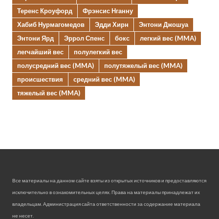
Теренс Кроуфорд
Фрэнсис Нганну
Хабиб Нурмагомедов
Эдди Хирн
Энтони Джошуа
Энтони Ярд
Эррол Спенс
бокс
легкий вес (MMA)
легчайший вес
полулегкий вес
полусредний вес (MMA)
полутяжелый вес (MMA)
происшествия
средний вес (MMA)
тяжелый вес (MMA)
Все материалы на данном сайте взяты из открытых источников и предоставляются
исключительно в ознакомительных целях. Права на материалы принадлежат их
владельцам. Администрация сайта ответственности за содержание материала
не несет.