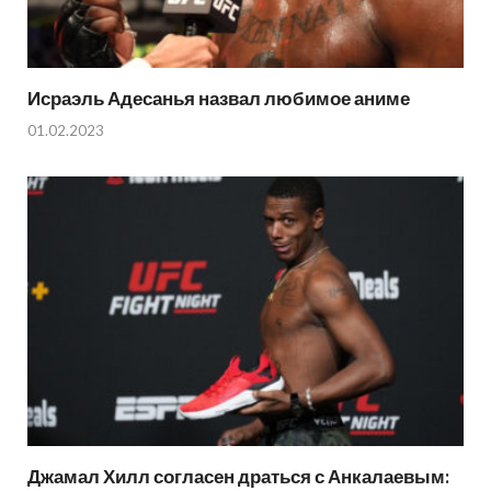
Исраэль Адесанья назвал любимое аниме
01.02.2023
Джамал Хилл согласен драться с Анкалаевым: