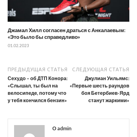
Джамал Хилл согласен драться с Анкалаевым:
«Это было бы справедливо»
01.02.2023
ПРЕДЫДУЩАЯ СТАТЬЯ
СЛЕДУЮЩАЯ СТАТЬЯ
Сехудо – об ДТП Конора:
Джулиан Уильямс:
«Слышал, ты был на
«Первые шесть раундов
велосипеде, потому что
боя Бетербиев-Ярд
у тебя кончился бензин»
станут жаркими»
О admin