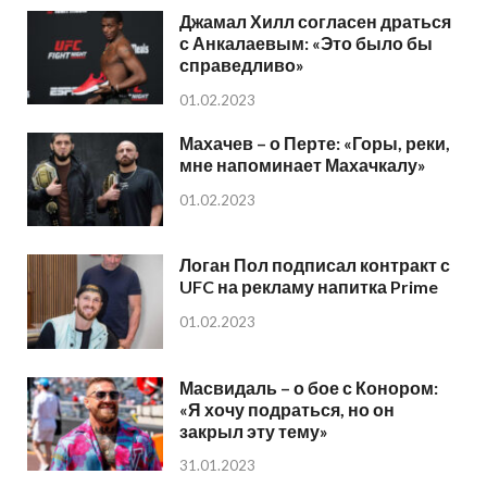
Джамал Хилл согласен драться
с Анкалаевым: «Это было бы
справедливо»
01.02.2023
Махачев – о Перте: «Горы, реки,
мне напоминает Махачкалу»
01.02.2023
Логан Пол подписал контракт с
UFC на рекламу напитка Prime
01.02.2023
Масвидаль – о бое с Конором:
«Я хочу подраться, но он
закрыл эту тему»
31.01.2023