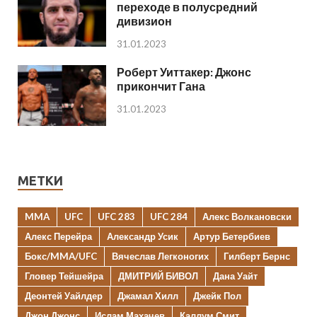
переходе в полусредний
дивизион
31.01.2023
Роберт Уиттакер: Джонс
прикончит Гана
31.01.2023
МЕТКИ
MMA
UFC
UFC 283
UFC 284
Алекс Волкановски
Алекс Перейра
Александр Усик
Артур Бетербиев
Бокс/MMA/UFC
Вячеслав Легконогих
Гилберт Бернс
Гловер Тейшейра
ДМИТРИЙ БИВОЛ
Дана Уайт
Деонтей Уайлдер
Джамал Хилл
Джейк Пол
Джон Джонс
Ислам Махачев
Каллум Смит