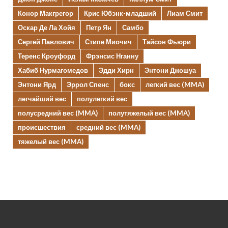
Конор Макгрегор
Крис Юбэнк-младший
Лиам Смит
Оскар Де Ла Хойя
Петр Ян
Самбо
Сергей Павлович
Стипе Миочич
Тайсон Фьюри
Теренс Кроуфорд
Фрэнсис Нганну
Хабиб Нурмагомедов
Эдди Хирн
Энтони Джошуа
Энтони Ярд
Эррол Спенс
бокс
легкий вес (MMA)
легчайший вес
полулегкий вес
полусредний вес (MMA)
полутяжелый вес (MMA)
происшествия
средний вес (MMA)
тяжелый вес (MMA)