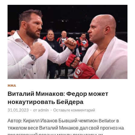
ММА
Виталий Минаков: Федор может
нокаутировать Бейдера
31.01.2023
-
от
admin
-
Оставьте комментарий
Автор: Кирилл Иванов Бывший чемпион Bellator в
тяжелом весе Виталий Минаков дал свой прогноз на
предстоящий реванш между легендарным