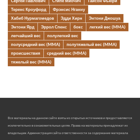
Сергей Павлович
Стипе Миочич
Тайсон Фьюри
Теренс Кроуфорд
Фрэнсис Нганну
Хабиб Нурмагомедов
Эдди Хирн
Энтони Джошуа
Энтони Ярд
Эррол Спенс
бокс
легкий вес (MMA)
легчайший вес
полулегкий вес
полусредний вес (MMA)
полутяжелый вес (MMA)
происшествия
средний вес (MMA)
тяжелый вес (MMA)
Все материалы на данном сайте взяты из открытых источников и предоставляются
исключительно в ознакомительных целях. Права на материалы принадлежат их
владельцам. Администрация сайта ответственности за содержание материала