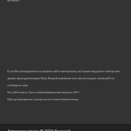
не несет.
Если Вы обнаружили на нашем сайте материалы, которые нарушают авторские
права, принадлежащие Вам, Вашей компании или организации, пожалуйста,
сообщите нам.
На сайте могут быть опубликованы материалы 18+!
При цитировании ссылка на источник обязательна.
Авторские права © 2026
Колизей.
.