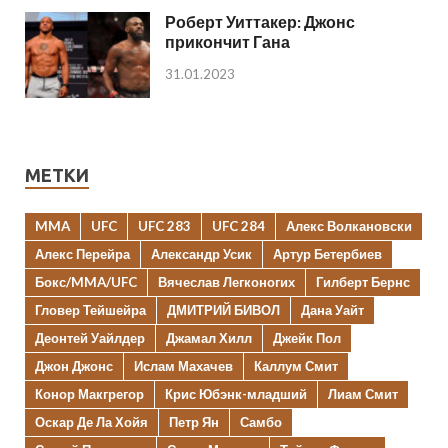
Роберт Уиттакер: Джонс
прикончит Гана
31.01.2023
МЕТКИ
MMA
UFC
UFC 283
UFC 284
Алекс Волкановски
Алекс Перейра
Александр Усик
Артур Бетербиев
Бокс/MMA/UFC
Вячеслав Легконогих
Гилберт Бернс
Гловер Тейшейра
ДМИТРИЙ БИВОЛ
Дана Уайт
Деонтей Уайлдер
Джамал Хилл
Джейк Пол
Джон Джонс
Ислам Махачев
Каллум Смит
Конор Макгрегор
Крис Юбэнк-младший
Лиам Смит
Оскар Де Ла Хойя
Петр Ян
Самбо