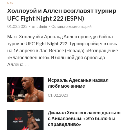
UFC
Холлоуэй и Аллен возглавят турнир
UFC Fight Night 222 (ESPN)
01.02.2023
-
от
admin
-
Оставьте комментарий
Макс Холлоуэй и Арнольд Аллен проведут бой на
турнире UFC Fight Night 222. Турнир пройдет в ночь
на 16 апреля в Лас-Вегасе (Невада). «Возвращение
«Благословенного». И большой для Арнольда
Аллена. …
Исраэль Адесанья назвал
любимое аниме
01.02.2023
Джамал Хилл согласен драться
с Анкалаевым: «Это было бы
справедливо»