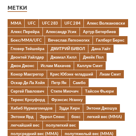
МЕТКИ
MMA
UFC
UFC 283
UFC 284
Алекс Волкановски
Алекс Перейра
Александр Усик
Артур Бетербиев
Бокс/MMA/UFC
Вячеслав Легконогих
Гилберт Бернс
Гловер Тейшейра
ДМИТРИЙ БИВОЛ
Дана Уайт
Деонтей Уайлдер
Джамал Хилл
Джейк Пол
Джон Джонс
Ислам Махачев
Каллум Смит
Конор Макгрегор
Крис Юбэнк-младший
Лиам Смит
Оскар Де Ла Хойя
Петр Ян
Самбо
Сергей Павлович
Стипе Миочич
Тайсон Фьюри
Теренс Кроуфорд
Фрэнсис Нганну
Хабиб Нурмагомедов
Эдди Хирн
Энтони Джошуа
Энтони Ярд
Эррол Спенс
бокс
легкий вес (MMA)
легчайший вес
полулегкий вес
полусредний вес (MMA)
полутяжелый вес (MMA)