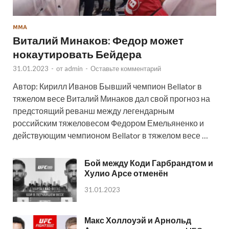
ММА
Виталий Минаков: Федор может
нокаутировать Бейдера
31.01.2023
-
от
admin
-
Оставьте комментарий
Автор: Кирилл Иванов Бывший чемпион Bellator в
тяжелом весе Виталий Минаков дал свой прогноз на
предстоящий реванш между легендарным
российским тяжеловесом Федором Емельяненко и
действующим чемпионом Bellator в тяжелом весе …
Бой между Коди Гарбрандтом и
Хулио Арсе отменён
31.01.2023
Макс Холлоуэй и Арнольд