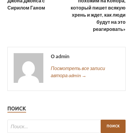
Джона Джонса с
похожим на Конора,
Сирилом Ганом
который пишет всякую
хрень и ждет, как люди
будут на это
реагировать»
О admin
Посмотреть все записи
автора admin →
ПОИСК