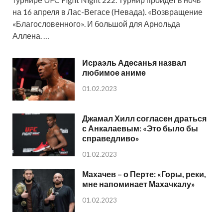
на 16 апреля в Лас-Вегасе (Невада). «Возвращение
«Благословенного». И большой для Арнольда
Аллена. …
Исраэль Адесанья назвал
любимое аниме
01.02.2023
Джамал Хилл согласен драться
с Анкалаевым: «Это было бы
справедливо»
01.02.2023
Махачев – о Перте: «Горы, реки,
мне напоминает Махачкалу»
01.02.2023