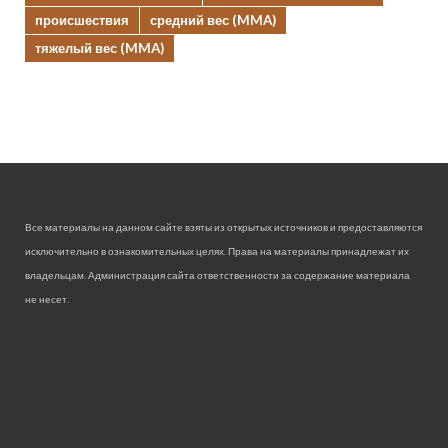
происшествия
средний вес (MMA)
тяжелый вес (MMA)
Все материалы на данном сайте взяты из открытых источников и предоставляются
исключительно в ознакомительных целях. Права на материалы принадлежат их
владельцам. Администрация сайта ответственности за содержание материала
не несет.