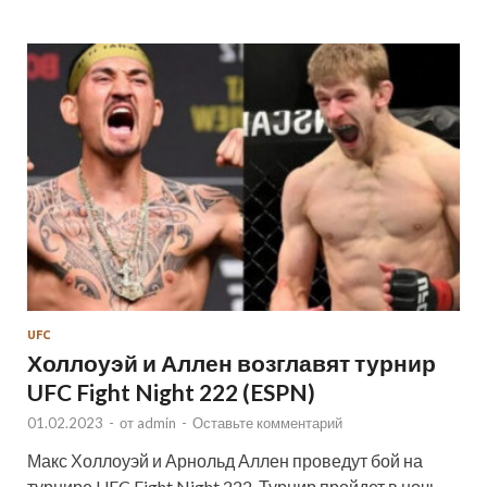
UFC
Холлоуэй и Аллен возглавят турнир
UFC Fight Night 222 (ESPN)
01.02.2023
-
от
admin
-
Оставьте комментарий
Макс Холлоуэй и Арнольд Аллен проведут бой на
турнире UFC Fight Night 222. Турнир пройдет в ночь