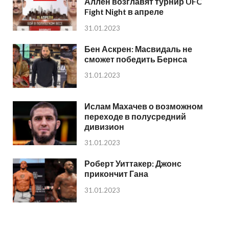
Аллен возглавят турнир UFC
Fight Night в апреле
31.01.2023
Бен Аскрен: Масвидаль не
сможет победить Бернса
31.01.2023
Ислам Махачев о возможном
переходе в полусредний
дивизион
31.01.2023
Роберт Уиттакер: Джонс
прикончит Гана
31.01.2023