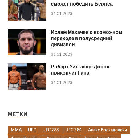
сможет победить Бернса
31.01.2023
Ислам Махачев о возможном
переходе в полусредний
дивизион
31.01.2023
Роберт Уиттакер: Джонс
прикончит Гана
31.01.2023
МЕТКИ
MMA
UFC
UFC 283
UFC 284
Алекс Волкановски