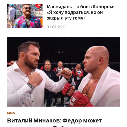
Масвидаль – о бое с Конором:
«Я хочу подраться, но он
закрыл эту тему»
31.01.2023
ММА
Виталий Минаков: Федор может