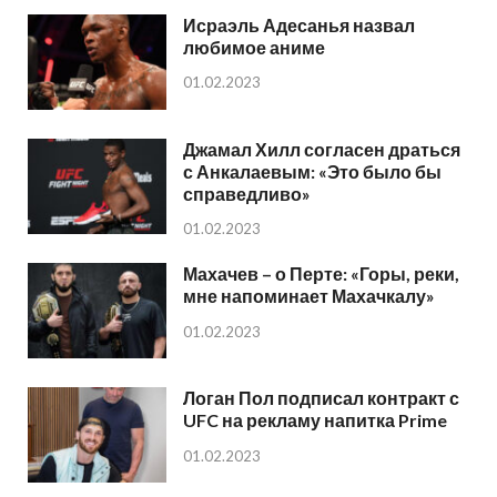
Исраэль Адесанья назвал
любимое аниме
01.02.2023
Джамал Хилл согласен драться
с Анкалаевым: «Это было бы
справедливо»
01.02.2023
Махачев – о Перте: «Горы, реки,
мне напоминает Махачкалу»
01.02.2023
Логан Пол подписал контракт с
UFC на рекламу напитка Prime
01.02.2023