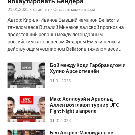
нокаутировать Бейдера
31.01.2023
-
от
admin
-
Оставьте комментарий
Автор: Кирилл Иванов Бывший чемпион Bellator в
тяжелом весе Виталий Минаков дал свой прогноз на
предстоящий реванш между легендарным
российским тяжеловесом Федором Емельяненко и
действующим чемпионом Bellator в тяжелом весе …
Бой между Коди Гарбрандтом и
Хулио Арсе отменён
31.01.2023
Макс Холлоуэй и Арнольд
Аллен возглавят турнир UFC
Fight Night в апреле
31.01.2023
Бен Аскрен: Масвидаль не