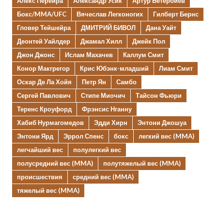
Алекс Перейра
Александр Усик
Артур Бетербиев
Бокс/MMA/UFC
Вячеслав Легконогих
Гилберт Бернс
Гловер Тейшейра
ДМИТРИЙ БИВОЛ
Дана Уайт
Деонтей Уайлдер
Джамал Хилл
Джейк Пол
Джон Джонс
Ислам Махачев
Каллум Смит
Конор Макгрегор
Крис Юбэнк-младший
Лиам Смит
Оскар Де Ла Хойя
Петр Ян
Самбо
Сергей Павлович
Стипе Миочич
Тайсон Фьюри
Теренс Кроуфорд
Фрэнсис Нганну
Хабиб Нурмагомедов
Эдди Хирн
Энтони Джошуа
Энтони Ярд
Эррол Спенс
бокс
легкий вес (MMA)
легчайший вес
полулегкий вес
полусредний вес (MMA)
полутяжелый вес (MMA)
происшествия
средний вес (MMA)
тяжелый вес (MMA)