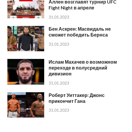
Аллен возглавят турнир UFC
Fight Night в апреле
31.01.2023
Бен Аскрен: Масвидаль не
сможет победить Бернса
31.01.2023
Ислам Махачев о возможном
переходе в полусредний
дивизион
31.01.2023
Роберт Уиттакер: Джонс
прикончит Гана
31.01.2023