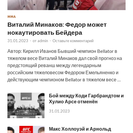
ММА
Виталий Минаков: Федор может
нокаутировать Бейдера
31.01.2023
-
от
admin
-
Оставьте комментарий
Автор: Кирилл Иванов Бывший чемпион Bellator в
тяжелом весе Виталий Минаков дал свой прогноз на
предстоящий реванш между легендарным
российским тяжеловесом Федором Емельяненко и
действующим чемпионом Bellator в тяжелом весе …
Бой между Коди Гарбрандтом и
Хулио Арсе отменён
31.01.2023
Макс Холлоуэй и Арнольд