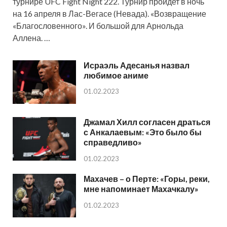
турнире UFC Fight Night 222. Турнир пройдет в ночь
на 16 апреля в Лас-Вегасе (Невада). «Возвращение
«Благословенного». И большой для Арнольда
Аллена. …
Исраэль Адесанья назвал
любимое аниме
01.02.2023
Джамал Хилл согласен драться
с Анкалаевым: «Это было бы
справедливо»
01.02.2023
Махачев – о Перте: «Горы, реки,
мне напоминает Махачкалу»
01.02.2023