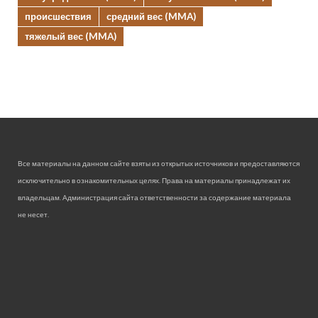
происшествия
средний вес (MMA)
тяжелый вес (MMA)
Все материалы на данном сайте взяты из открытых источников и предоставляются
исключительно в ознакомительных целях. Права на материалы принадлежат их
владельцам. Администрация сайта ответственности за содержание материала
не несет.