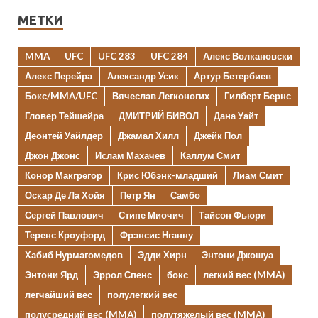
МЕТКИ
MMA
UFC
UFC 283
UFC 284
Алекс Волкановски
Алекс Перейра
Александр Усик
Артур Бетербиев
Бокс/MMA/UFC
Вячеслав Легконогих
Гилберт Бернс
Гловер Тейшейра
ДМИТРИЙ БИВОЛ
Дана Уайт
Деонтей Уайлдер
Джамал Хилл
Джейк Пол
Джон Джонс
Ислам Махачев
Каллум Смит
Конор Макгрегор
Крис Юбэнк-младший
Лиам Смит
Оскар Де Ла Хойя
Петр Ян
Самбо
Сергей Павлович
Стипе Миочич
Тайсон Фьюри
Теренс Кроуфорд
Фрэнсис Нганну
Хабиб Нурмагомедов
Эдди Хирн
Энтони Джошуа
Энтони Ярд
Эррол Спенс
бокс
легкий вес (MMA)
легчайший вес
полулегкий вес
полусредний вес (MMA)
полутяжелый вес (MMA)