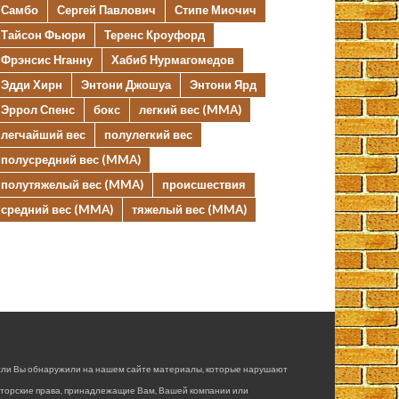
Самбо
Сергей Павлович
Стипе Миочич
Тайсон Фьюри
Теренс Кроуфорд
Фрэнсис Нганну
Хабиб Нурмагомедов
Эдди Хирн
Энтони Джошуа
Энтони Ярд
Эррол Спенс
бокс
легкий вес (MMA)
легчайший вес
полулегкий вес
полусредний вес (MMA)
полутяжелый вес (MMA)
происшествия
средний вес (MMA)
тяжелый вес (MMA)
сли Вы обнаружили на нашем сайте материалы, которые нарушают
вторские права, принадлежащие Вам, Вашей компании или