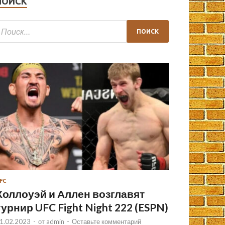
ПОИСК
FC
Холлоуэй и Аллен возглавят
турнир UFC Fight Night 222 (ESPN)
1.02.2023
-
от
admin
-
Оставьте комментарий