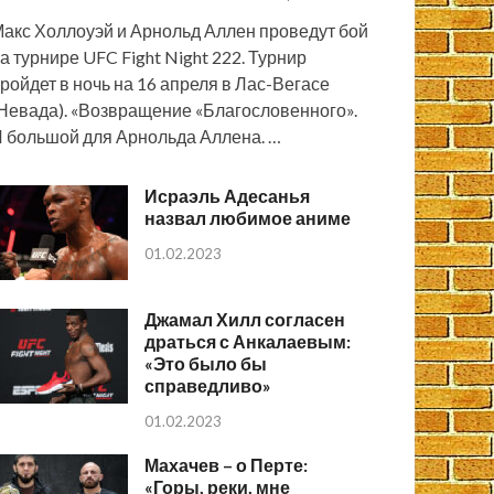
акс Холлоуэй и Арнольд Аллен проведут бой
а турнире UFC Fight Night 222. Турнир
ройдет в ночь на 16 апреля в Лас-Вегасе
Невада). «Возвращение «Благословенного».
 большой для Арнольда Аллена. …
Исраэль Адесанья
назвал любимое аниме
01.02.2023
Джамал Хилл согласен
драться с Анкалаевым:
«Это было бы
справедливо»
01.02.2023
Махачев – о Перте:
«Горы, реки, мне