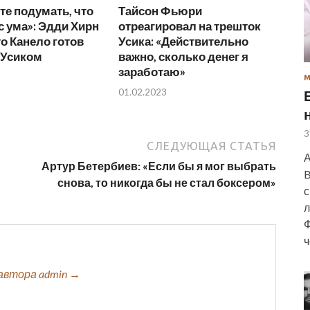
е подумать, что
Тайсон Фьюри
с ума»: Эдди Хирн
отреагировал на трешток
то Канело готов
Усика: «Действительно
 Усиком
важно, сколько денег я
заработаю»
01.02.2023
3
СЛЕДУЮЩАЯ СТАТЬЯ
А
Артур Бетербиев: «Если бы я мог выбрать
B
снова, то никогда бы не стал боксером»
с
л
Ф
ч
автора admin →