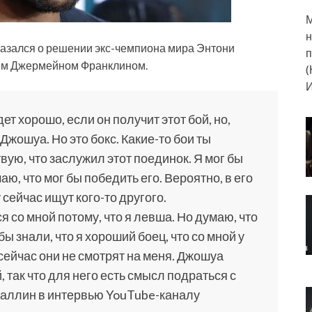
М
н
азался о решении экс-чемпиона мира Энтони
п
цем Джермейном Франклином.
(
И
ет хорошо, если он получит этот бой, но,
 Джошуа. Но это бокс. Какие-то бои ты
твую, что заслужил этот поединок. Я мог бы
ю, что мог бы победить его. Вероятно, в его
 сейчас ищут кого-то другого.
 со мной потому, что я левша. Но думаю, что
ы знали, что я хороший боец, что со мной у
сейчас они не смотрят на меня. Джошуа
так что для него есть смысл подраться с
Валлин в интервью YouTube-каналу