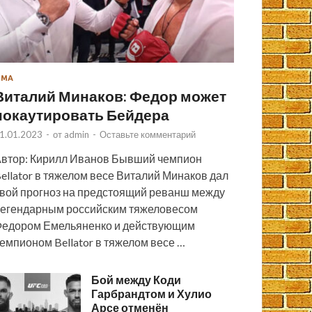
ММА
Виталий Минаков: Федор может
нокаутировать Бейдера
1.01.2023
-
от
admin
-
Оставьте комментарий
втор: Кирилл Иванов Бывший чемпион
ellator в тяжелом весе Виталий Минаков дал
вой прогноз на предстоящий реванш между
егендарным российским тяжеловесом
едором Емельяненко и действующим
емпионом Bellator в тяжелом весе …
Бой между Коди
Гарбрандтом и Хулио
Арсе отменён