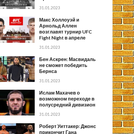
31.01.2023
Макс Холлоуэй и
Арнольд Аллен
возглавят турнир UFC
Fight Night в апреле
31.01.2023
Бен Аскрен: Масвидаль
не сможет победить
Бернса
31.01.2023
Ислам Махачев о
возможном переходе в
полусредний дивизион
31.01.2023
Роберт Уиттакер: Джонс
прикончит Гана