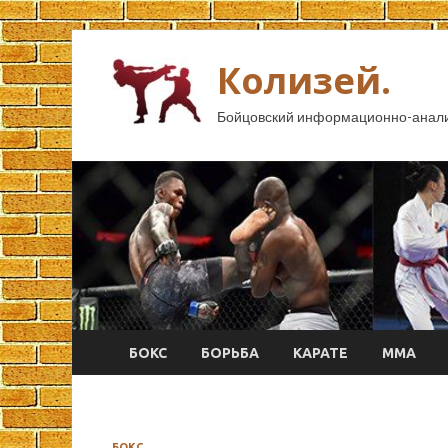
Колизей.
Бойцовский информационно-анали
БОКС
БОРЬБА
КАРАТЕ
ММА
БОКС