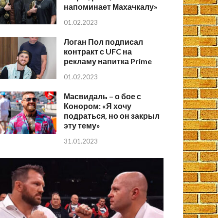
напоминает Махачкалу»
01.02.2023
Логан Пол подписал
контракт с UFC на
рекламу напитка Prime
01.02.2023
Масвидаль – о бое с
Конором: «Я хочу
подраться, но он закрыл
эту тему»
31.01.2023