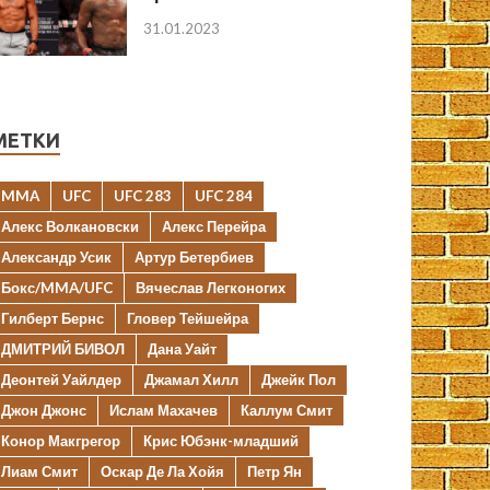
31.01.2023
МЕТКИ
MMA
UFC
UFC 283
UFC 284
Алекс Волкановски
Алекс Перейра
Александр Усик
Артур Бетербиев
Бокс/MMA/UFC
Вячеслав Легконогих
Гилберт Бернс
Гловер Тейшейра
ДМИТРИЙ БИВОЛ
Дана Уайт
Деонтей Уайлдер
Джамал Хилл
Джейк Пол
Джон Джонс
Ислам Махачев
Каллум Смит
Конор Макгрегор
Крис Юбэнк-младший
Лиам Смит
Оскар Де Ла Хойя
Петр Ян