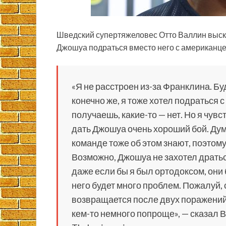
Шведский супертяжеловес Отто Валлин выск
Джошуа подраться вместо него с американ
«Я не расстроен из-за Франклина. Буд
конечно же, я тоже хотел подраться с
получаешь, какие-то — нет. Но я чувс
дать Джошуа очень хороший бой. Дума
команде тоже об этом знают, поэтому
Возможно, Джошуа не захотел драться
даже если бы я был ортодоксом, они б
него будет много проблем. Пожалуй, 
возвращается после двух поражений, 
кем-то немного попроще», — сказал 