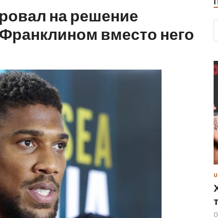
ировал на решение
 Франклином вместо него
U
0