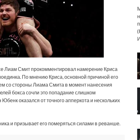
М
н
п
(
И
се Лиам Смит прокомментировал намерение Криса
оединка. По мнению Криса, основной причиной его
ем со стороны Лиама Смита в момент нанесения
елей бокса сочли это попадание слишком
н Юбенк оказался от точного апперкота и нескольких
ника и призывает его померяться силами в реванше.