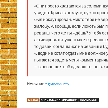
«Они просто хватаются за соломинку
увидеть Криса в нокауте, нужно прост
был нокаутирован. Никто тебе не вер
жалобу. А вообще, если локоть был п
реванш, чего же ты ждёшь? У тебя ес
активировать пункт о матче-реванше.
то давай, соглашайся на реванш и б
«Люди не хотят отдать мне должное 
пытаются задеть меня комментариям
— в реванше я всё сделаю точно так 
Источник:
fightnews.info
МЕТКИ
КРИС ЮБЭНК-МЛАДШИЙ
ЛИАМ СМИТ