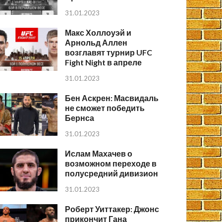
31.01.2023
Макс Холлоуэй и
Арнольд Аллен
возглавят турнир UFC
Fight Night в апреле
31.01.2023
Бен Аскрен: Масвидаль
не сможет победить
Бернса
31.01.2023
Ислам Махачев о
возможном переходе в
полусредний дивизион
31.01.2023
Роберт Уиттакер: Джонс
прикончит Гана