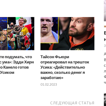
3
А
е подумать, что
Тайсон Фьюри
B
с ума»: Эдди Хирн
отреагировал на трешток
с
то Канело готов
Усика: «Действительно
л
 Усиком
важно, сколько денег я
Ф
заработаю»
ч
01.02.2023
СЛЕДУЮЩАЯ СТАТЬЯ