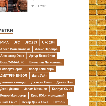
31.01.2023
МЕТКИ
MMA
UFC
UFC 283
UFC 284
Алекс Волкановски
Алекс Перейра
Александр Усик
Артур Бетербиев
Бокс/MMA/UFC
Вячеслав Легконогих
Гилберт Бернс
Гловер Тейшейра
ДМИТРИЙ БИВОЛ
Дана Уайт
Деонтей Уайлдер
Джамал Хилл
Джейк Пол
Джон Джонс
Ислам Махачев
Каллум Смит
Конор Макгрегор
Крис Юбэнк-младший
Лиам Смит
Оскар Де Ла Хойя
Петр Ян