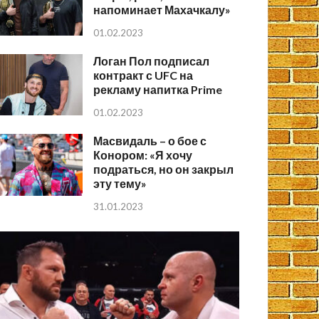
напоминает Махачкалу»
01.02.2023
Логан Пол подписал
контракт с UFC на
рекламу напитка Prime
01.02.2023
Масвидаль – о бое с
Конором: «Я хочу
подраться, но он закрыл
эту тему»
31.01.2023