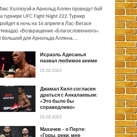
акс Холлоуэй и Арнольд Аллен проведут бой
а турнире UFC Fight Night 222. Турнир
ройдет в ночь на 16 апреля в Лас-Вегасе
Невада). «Возвращение «Благословенного».
 большой для Арнольда Аллена. …
Исраэль Адесанья
назвал любимое аниме
01.02.2023
Джамал Хилл согласен
драться с Анкалаевым:
«Это было бы
справедливо»
01.02.2023
Махачев – о Перте:
«Горы, реки, мне