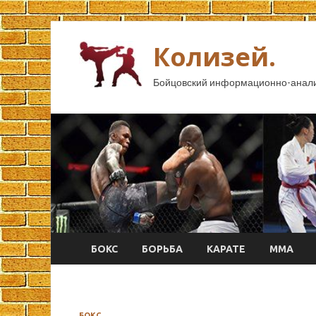
Колизей.
Бойцовский информационно-анали
БОКС
БОРЬБА
КАРАТЕ
ММА
БОКС