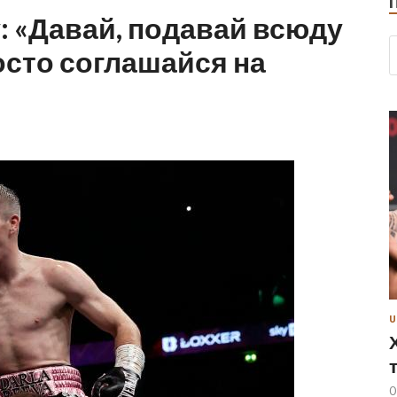
 «Давай, подавай всюду
сто соглашайся на
U
0