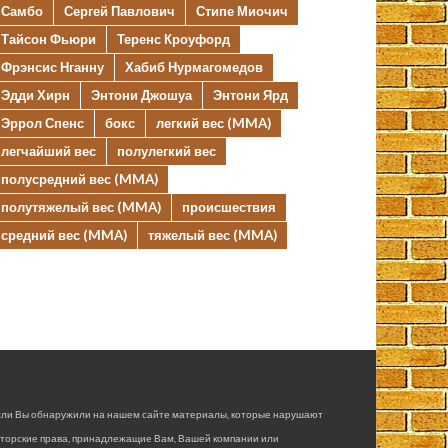
Самбо
Сергей Павлович
Стипе Миочич
Тайсон Фьюри
Теренс Кроуфорд
Фрэнсис Нганну
Хабиб Нурмагомедов
Эдди Хирн
Энтони Джошуа
Энтони Ярд
Эррол Спенс
бокс
легкий вес (MMA)
легчайший вес
полулегкий вес
полусредний вес (MMA)
полутяжелый вес (MMA)
происшествия
средний вес (MMA)
тяжелый вес (MMA)
сли Вы обнаружили на нашем сайте материалы, которые нарушают
вторские права, принадлежащие Вам, Вашей компании или