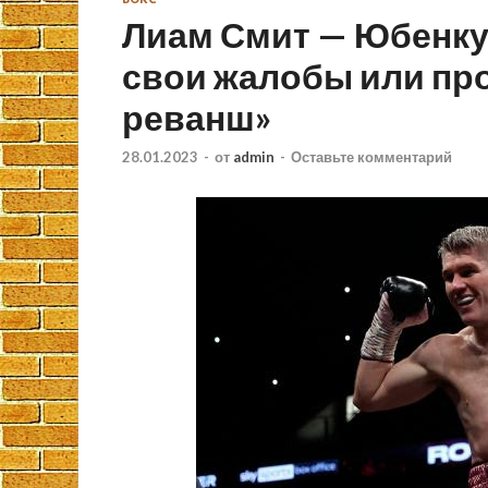
Лиам Смит — Юбенку:
свои жалобы или про
реванш»
28.01.2023
-
от
admin
-
Оставьте комментарий