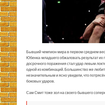
Бывший чемпион мира в первом среднем ве
Юбенка-младшего обжаловать результат их п
досрочного поражения стал удар левым локт
одной из комбинаций. Большинство же любит
незначительным и ясно увидели, что потрясё
боковых ударов.
Сам Смит тоже зол на своего бывшего сопер