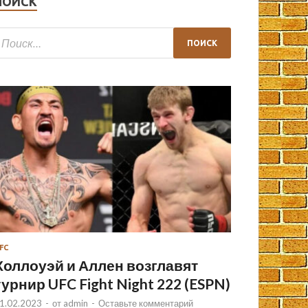
ПОИСК
FC
Холлоуэй и Аллен возглавят
турнир UFC Fight Night 222 (ESPN)
1.02.2023
-
от
admin
-
Оставьте комментарий