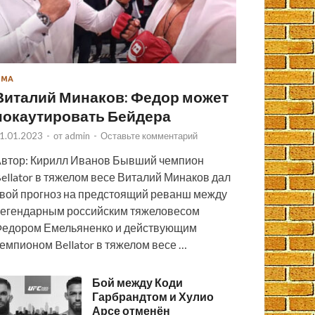
ММА
Виталий Минаков: Федор может
нокаутировать Бейдера
1.01.2023
-
от
admin
-
Оставьте комментарий
втор: Кирилл Иванов Бывший чемпион
ellator в тяжелом весе Виталий Минаков дал
вой прогноз на предстоящий реванш между
егендарным российским тяжеловесом
едором Емельяненко и действующим
емпионом Bellator в тяжелом весе …
Бой между Коди
Гарбрандтом и Хулио
Арсе отменён