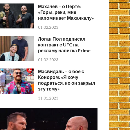
Махачев – о Перте:
«Горы, реки, мне
напоминает Махачкалу»
01.02.2023
Логан Пол подписал
контракт с UFC на
рекламу напитка Prime
01.02.2023
Масвидаль – о бое с
Конором: «Я хочу
подраться, но он закрыл
эту тему»
31.01.2023