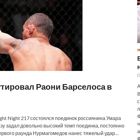
О
тировал Раони Барселоса в
А
B
с
л
Ф
ght Night 217 состоялся поединок россиянина Умара
ч
зу задал довольно высокий темп поединка, постоянно
а
первого раунда Нурмагомедов нанес тяжелый удар…