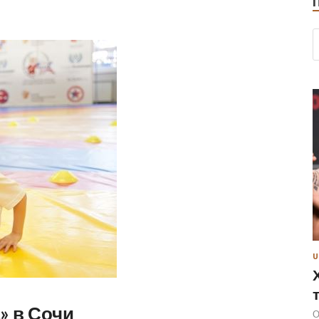
U
» в Сочи
О