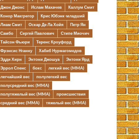
Джон Джонс
Ислам Махачев
Каллум Смит
Конор Макгрегор
Крис Юбэнк-младший
Лиам Смит
Оскар Де Ла Хойя
Петр Ян
Самбо
Сергей Павлович
Стипе Миочич
Тайсон Фьюри
Теренс Кроуфорд
Фрэнсис Нганну
Хабиб Нурмагомедов
Эдди Хирн
Энтони Джошуа
Энтони Ярд
Эррол Спенс
бокс
легкий вес (MMA)
легчайший вес
полулегкий вес
полусредний вес (MMA)
полутяжелый вес (MMA)
происшествия
средний вес (MMA)
тяжелый вес (MMA)