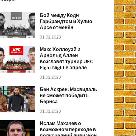
Бой между Коди
Гарбрандтом и Хулио
Арсе отменён
31.01.2023
Макс Холлоуэй и
Арнольд Аллен
возглавят турнир UFC
Fight Night в апреле
31.01.2023
Бен Аскрен: Масвидаль
не сможет победить
Бернса
31.01.2023
Ислам Махачев о
возможном переходе в
полусредний дивизион