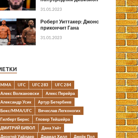
31.01.2023
Роберт Уиттакер: Джонс
прикончит Гана
31.01.2023
МЕТКИ
MMA
UFC
UFC 283
UFC 284
Алекс Волкановски
Алекс Перейра
Александр Усик
Артур Бетербиев
Бокс/MMA/UFC
Вячеслав Легконогих
Гилберт Бернс
Гловер Тейшейра
ДМИТРИЙ БИВОЛ
Дана Уайт
Деонтей Уайлдер
Джамал Хилл
Джейк Пол