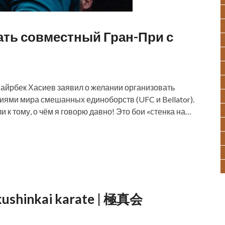
ать совместный Гран-При с
айрбек Хасиев заявил о желании организовать
ями мира смешанных единоборств (UFC и Bellator).
 к тому, о чём я говорю давно! Это бои «стенка на…
kushinkai karate | 極真会