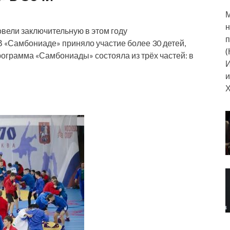
М
н
вели заключительную в этом году
п
 «Самбониаде» приняло участие более 30 детей,
(
ограмма «Самбониады» состояла из трёх частей: в
И
и
Х