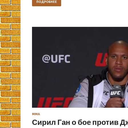
ПОДРОБНЕЕ
ММА
Сирил Ган о бое против 