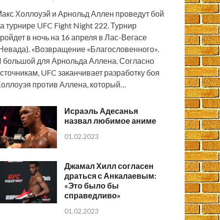
акс Холлоуэй и Арнольд Аллен проведут бой
а турнире UFC Fight Night 222. Турнир
ройдет в ночь на 16 апреля в Лас-Вегасе
Невада). «Возвращение «Благословенного».
 большой для Арнольда Аллена. Согласно
сточникам, UFC заканчивает разработку боя
оллоуэя против Аллена, который…
Исраэль Адесанья
назвал любимое аниме
01.02.2023
Джамал Хилл согласен
драться с Анкалаевым:
«Это было бы
справедливо»
01.02.2023