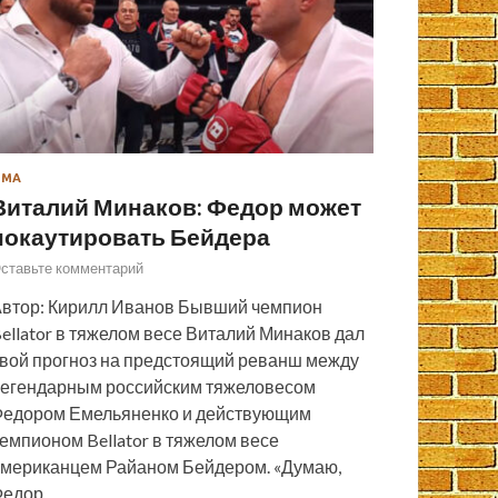
ММА
Виталий Минаков: Федор может
нокаутировать Бейдера
ставьте комментарий
втор: Кирилл Иванов Бывший чемпион
ellator в тяжелом весе Виталий Минаков дал
вой прогноз на предстоящий реванш между
егендарным российским тяжеловесом
едором Емельяненко и действующим
емпионом Bellator в тяжелом весе
мериканцем Райаном Бейдером. «Думаю,
Федор…