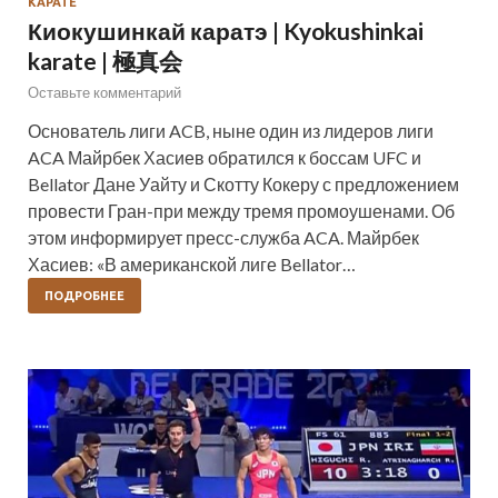
КАРАТЕ
Киокушинкай каратэ | Kyokushinkai
karate | 極真会
Оставьте комментарий
Основатель лиги ACB, ныне один из лидеров лиги
ACA Майрбек Хасиев обратился к боссам UFC и
Bellator Дане Уайту и Скотту Кокеру с предложением
провести Гран-при между тремя промоушенами. Об
этом информирует пресс-служба ACA. Майрбек
Хасиев: «В американской лиге Bellator…
ПОДРОБНЕЕ