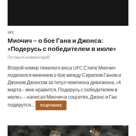
UFC
Миочич – о бое Гана и Джонса:
«Подерусь с победителем в июле»
Оставьте комментарий
Второй номер тяжелого веса UFC Стипе Миочич
поделился мнением о бое между Сирилом Ганом и
Джоном Джонсом за титул чемпиона дивизиона. «4
марта – мне нравится. Подерусь с победителем в
июле», – написал Миочич в соцсетях. Джонс и Ган
подерутся…
ПОДРОБНЕЕ