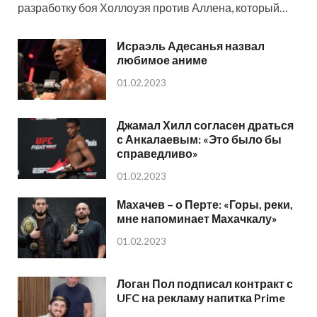
разработку боя Холлоуэя против Аллена, который…
Исраэль Адесанья назвал
любимое аниме
01.02.2023
Джамал Хилл согласен драться
с Анкалаевым: «Это было бы
справедливо»
01.02.2023
Махачев – о Перте: «Горы, реки,
мне напоминает Махачкалу»
01.02.2023
Логан Пол подписал контракт с
UFC на рекламу напитка Prime