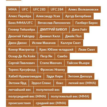
MMA
UFC
UFC 283
UFC 284
Алекс Волкановски
Алекс Перейра
Александр Усик
Артур Бетербиев
Бокс/MMA/UFC
Вячеслав Легконогих
Гилберт Бернс
Гловер Тейшейра
ДМИТРИЙ БИВОЛ
Дана Уайт
Деонтей Уайлдер
Джамал Хилл
Джейк Пол
Джон Джонс
Ислам Махачев
Каллум Смит
Конор Макгрегор
Крис Юбэнк-младший
Лиам Смит
Оскар Де Ла Хойя
Петр Ян
Самбо
Сергей Павлович
Стипе Миочич
Тайсон Фьюри
Теренс Кроуфорд
Фрэнсис Нганну
Хабиб Нурмагомедов
Эдди Хирн
Энтони Джошуа
Энтони Ярд
Эррол Спенс
бокс
легкий вес (MMA)
легчайший вес
полулегкий вес
полусредний вес (MMA)
полутяжелый вес (MMA)
происшествия
средний вес (MMA)