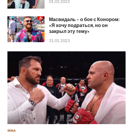
01.02.2023
Масвидаль – о бое с Конором:
«Я хочу подраться, но он
закрыл эту тему»
31.01.2023
ММА