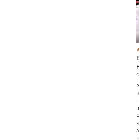
О
А
B
с
л
Ф
ч
а