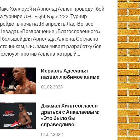
акс Холлоуэй и Арнольд Аллен проведут бой
а турнире UFC Fight Night 222. Турнир
ройдет в ночь на 16 апреля в Лас-Вегасе
Невада). «Возвращение «Благословенного».
 большой для Арнольда Аллена. Согласно
сточникам, UFC заканчивает разработку боя
оллоуэя против Аллена, который…
Исраэль Адесанья
назвал любимое аниме
01.02.2023
Джамал Хилл согласен
драться с Анкалаевым:
«Это было бы
справедливо»
01.02.2023