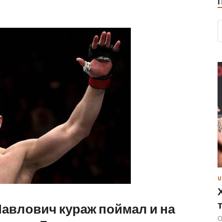
U
Павлович кураж поймал и на
О