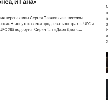
нса, и Гана»
М
н
нил перспективы Сергея Павловича в тяжелом
п
энсис Нганну отказался продлевать контракт с UFC и
(
а UFC 285 подерутся Сирил Ган и Джон Джонс.…
И
и
Х