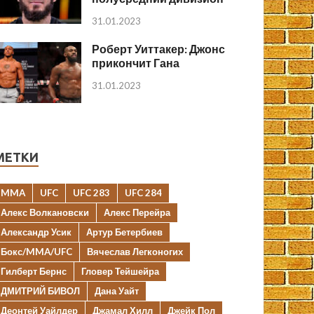
31.01.2023
Роберт Уиттакер: Джонс
прикончит Гана
31.01.2023
МЕТКИ
MMA
UFC
UFC 283
UFC 284
Алекс Волкановски
Алекс Перейра
Александр Усик
Артур Бетербиев
Бокс/MMA/UFC
Вячеслав Легконогих
Гилберт Бернс
Гловер Тейшейра
ДМИТРИЙ БИВОЛ
Дана Уайт
Деонтей Уайлдер
Джамал Хилл
Джейк Пол