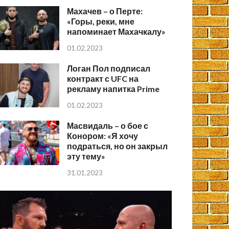
Махачев – о Перте:
«Горы, реки, мне
напоминает Махачкалу»
01.02.2023
Логан Пол подписал
контракт с UFC на
рекламу напитка Prime
01.02.2023
Масвидаль – о бое с
Конором: «Я хочу
подраться, но он закрыл
эту тему»
31.01.2023