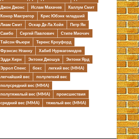
Джон Джонс
Ислам Махачев
Каллум Смит
Конор Макгрегор
Крис Юбэнк-младший
Лиам Смит
Оскар Де Ла Хойя
Петр Ян
Самбо
Сергей Павлович
Стипе Миочич
Тайсон Фьюри
Теренс Кроуфорд
Фрэнсис Нганну
Хабиб Нурмагомедов
Эдди Хирн
Энтони Джошуа
Энтони Ярд
Эррол Спенс
бокс
легкий вес (MMA)
легчайший вес
полулегкий вес
полусредний вес (MMA)
полутяжелый вес (MMA)
происшествия
средний вес (MMA)
тяжелый вес (MMA)