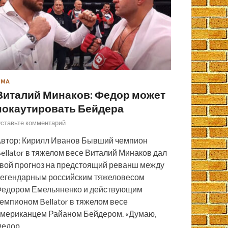
ММА
Виталий Минаков: Федор может
нокаутировать Бейдера
ставьте комментарий
втор: Кирилл Иванов Бывший чемпион
ellator в тяжелом весе Виталий Минаков дал
вой прогноз на предстоящий реванш между
егендарным российским тяжеловесом
едором Емельяненко и действующим
емпионом Bellator в тяжелом весе
мериканцем Райаном Бейдером. «Думаю,
Федор…