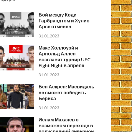
Бой между Коди
Гарбрандтом и Хулио
Арсе отменён
31.01.2023
Макс Холлоуэй и
Арнольд Аллен
возглавят турнир UFC
Fight Night в апреле
31.01.2023
Бен Аскрен: Масвидаль
не сможет победить
Бернса
31.01.2023
Ислам Махачев о
возможном переходе в
полусредний дивизион