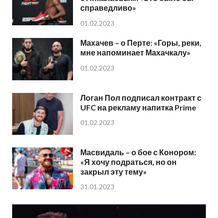
справедливо»
01.02.2023
Махачев – о Перте: «Горы, реки,
мне напоминает Махачкалу»
01.02.2023
Логан Пол подписал контракт с
UFC на рекламу напитка Prime
01.02.2023
Масвидаль – о бое с Конором:
«Я хочу подраться, но он
закрыл эту тему»
31.01.2023