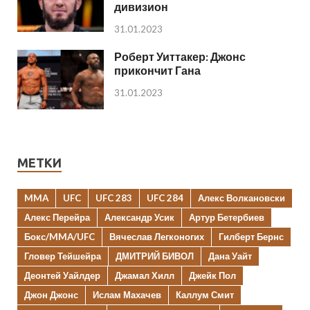
дивизион
31.01.2023
Роберт Уиттакер: Джонс
прикончит Гана
31.01.2023
МЕТКИ
MMA
UFC
UFC 283
UFC 284
Алекс Волкановски
Алекс Перейра
Александр Усик
Артур Бетербиев
Бокс/MMA/UFC
Вячеслав Легконогих
Гилберт Бернс
Гловер Тейшейра
ДМИТРИЙ БИВОЛ
Дана Уайт
Деонтей Уайлдер
Джамал Хилл
Джейк Пол
Джон Джонс
Ислам Махачев
Каллум Смит