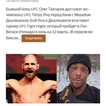
Оставьте комментарий
Бывший боец UFC Олег Тактаров дал совет экс-
чемпиону UFC Петру Яну перед боем с Мерабом
Двалишвили. Бой Яна и Двалишвили возглавит
турнир UFC Fight Night, который пройдет в Лас-
Вегасе (Невада) в ночь на 12 марта. «В первом же
бою он…
ПОДРОБНЕЕ