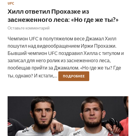
UFC
Хилл ответил Прохазке из
заснеженного леса: «Но где же ты?»
Оставьте комментарий
Чемпион UFC в полутяжелом весе Джамал Хилл
пошутил над видеообращением Иржи Прохазки.
Бывший чемпион UFC поздравил Хилла с титулом и
записал для него ролик из заснеженного леса,
пообещав прийти за Джамалом. «Но где же ты? Где
ты, однако? И кстати,…
ПОДРОБНЕЕ