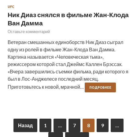
UFC
Ник Диаз снялся в фильме Жан-Клода
Ван Дамма
Оставьте комментарий
Ветеран смешанных единоборств Ник Диаз сыграл
одну из ролей в фильме Жан-Клода Ван Дамма.
Картина называется «Человеческая тьма»,
режиссером которой стал Джеймс Каллен Брэссак.
«Вчера завершились съемки фильма, ради которого я
был в Лос-Анджелесе последний месяц.
Приготовьтесь к новой, мрачной…
ПОДРОБНЕЕ
Назад
1
…
7
8
9
…