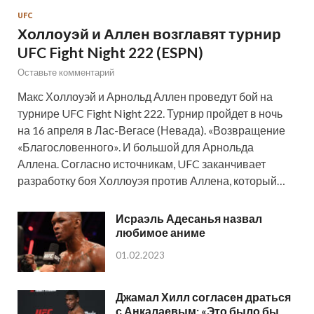
UFC
Холлоуэй и Аллен возглавят турнир
UFC Fight Night 222 (ESPN)
Оставьте комментарий
Макс Холлоуэй и Арнольд Аллен проведут бой на
турнире UFC Fight Night 222. Турнир пройдет в ночь
на 16 апреля в Лас-Вегасе (Невада). «Возвращение
«Благословенного». И большой для Арнольда
Аллена. Согласно источникам, UFC заканчивает
разработку боя Холлоуэя против Аллена, который…
Исраэль Адесанья назвал
любимое аниме
01.02.2023
Джамал Хилл согласен драться
с Анкалаевым: «Это было бы