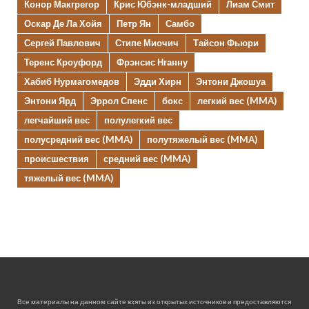
Конор Макгрегор
Крис Юбэнк-младший
Лиам Смит
Оскар Де Ла Хойя
Петр Ян
Самбо
Сергей Павлович
Стипе Миочич
Тайсон Фьюри
Теренс Кроуфорд
Фрэнсис Нганну
Хабиб Нурмагомедов
Эдди Хирн
Энтони Джошуа
Энтони Ярд
Эррол Спенс
бокс
легкий вес (MMA)
легчайший вес
полулегкий вес
полусредний вес (MMA)
полутяжелый вес (MMA)
происшествия
средний вес (MMA)
тяжелый вес (MMA)
Все материалы на данном сайте взяты из открытых источников и предоставляются