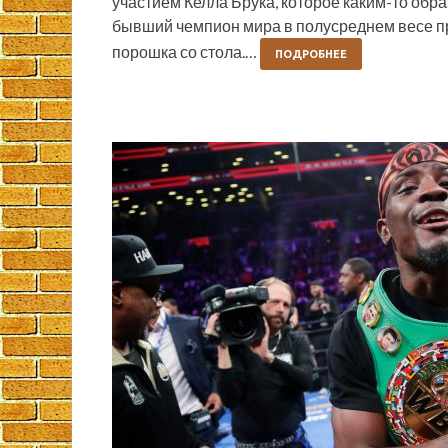
участием Келла Брука, которое каким-то обр
бывший чемпион мира в полусреднем весе 
порошка со стола.…
ПОДРОБНЕЕ