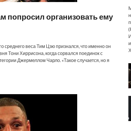
М
ам попросил организовать ему
н
п
(
И
и
о среднего веса Тим Цзю признался, что именно он
Х
вня Тони Хиррисона, когда сорвался поединок с
егории Джермеллом Чарло. «Такое случается, но я