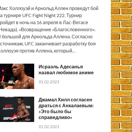
акс Холлоуэй и Арнольд Аллен проведут бой
а турнире UFC Fight Night 222. Турнир
ройдет в ночь на 16 апреля в Лас-Вегасе
Невада). «Возвращение «Благословенного».
 большой для Арнольда Аллена. Согласно
сточникам, UFC заканчивает разработку боя
оллоуэя против Аллена, который…
Исраэль Адесанья
назвал любимое аниме
01.02.2023
Джамал Хилл согласен
драться с Анкалаевым:
«Это было бы
справедливо»
01.02.2023