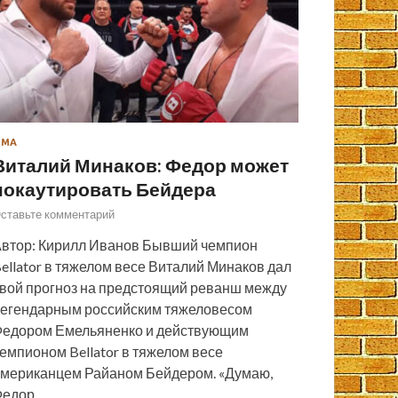
ММА
Виталий Минаков: Федор может
нокаутировать Бейдера
ставьте комментарий
втор: Кирилл Иванов Бывший чемпион
ellator в тяжелом весе Виталий Минаков дал
вой прогноз на предстоящий реванш между
егендарным российским тяжеловесом
едором Емельяненко и действующим
емпионом Bellator в тяжелом весе
мериканцем Райаном Бейдером. «Думаю,
Федор…