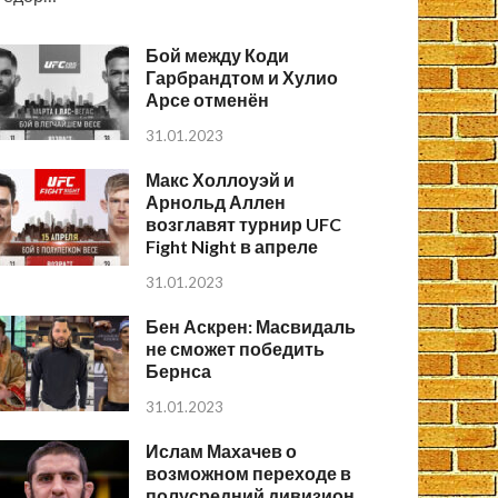
Бой между Коди
Гарбрандтом и Хулио
Арсе отменён
31.01.2023
Макс Холлоуэй и
Арнольд Аллен
возглавят турнир UFC
Fight Night в апреле
31.01.2023
Бен Аскрен: Масвидаль
не сможет победить
Бернса
31.01.2023
Ислам Махачев о
возможном переходе в
полусредний дивизион