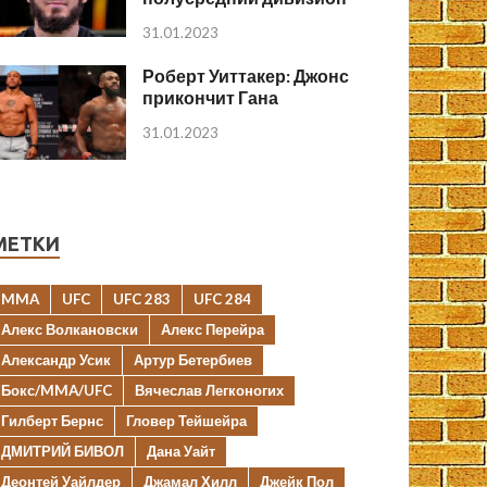
31.01.2023
Роберт Уиттакер: Джонс
прикончит Гана
31.01.2023
МЕТКИ
MMA
UFC
UFC 283
UFC 284
Алекс Волкановски
Алекс Перейра
Александр Усик
Артур Бетербиев
Бокс/MMA/UFC
Вячеслав Легконогих
Гилберт Бернс
Гловер Тейшейра
ДМИТРИЙ БИВОЛ
Дана Уайт
Деонтей Уайлдер
Джамал Хилл
Джейк Пол