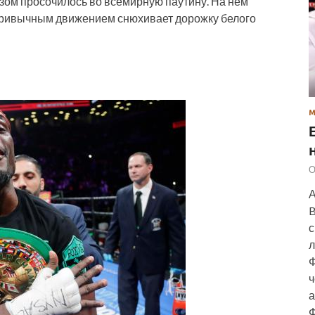
азом просочилось во всемирную паутину. На нём
привычным движением снюхивает дорожку белого
О
А
B
с
л
Ф
ч
а