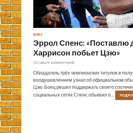
БОКС
Эррол Спенс: «Поставлю д
Харрисон побьет Цзю»
Оставьте комментарий
Обладатель трёх чемпионских титулов в по
воодушевлением узнал об официальном объ
Цзю. Боец решил поддержать своего соотечес
социальных сетях Спенс объявил о…
ПОДРО