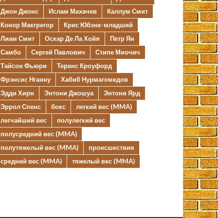
Джон Джонс
Ислам Махачев
Каллум Смит
Конор Макгрегор
Крис Юбэнк-младший
Лиам Смит
Оскар Де Ла Хойя
Петр Ян
Самбо
Сергей Павлович
Стипе Миочич
Тайсон Фьюри
Теренс Кроуфорд
Фрэнсис Нганну
Хабиб Нурмагомедов
Эдди Хирн
Энтони Джошуа
Энтони Ярд
Эррол Спенс
бокс
легкий вес (MMA)
легчайший вес
полулегкий вес
полусредний вес (MMA)
полутяжелый вес (MMA)
происшествия
средний вес (MMA)
тяжелый вес (MMA)