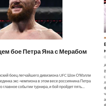
ем бое Петра Яна с Мерабом
О
А
B
ский боец легчайшего дивизиона UFC Шон О’Мэлли
с
единка экс-чемпиона в этом весе россиянина Петра
л
 главное событии турнира, и бой пройдет пять…
Ф
ч
а