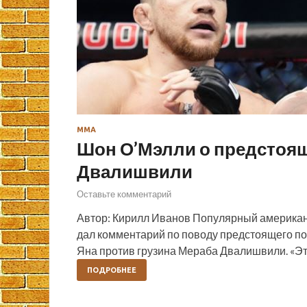
ММА
Шон О’Мэлли о предстоящ
Двалишвили
Оставьте комментарий
Автор: Кирилл Иванов Популярный американ
дал комментарий по поводу предстоящего по
Яна против грузина Мераба Двалишвили. «Это
ПОДРОБНЕЕ