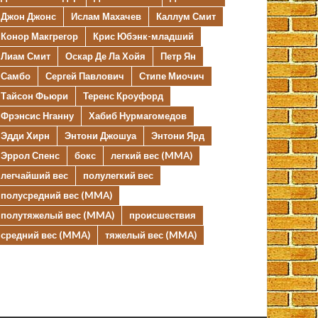
Джон Джонс
Ислам Махачев
Каллум Смит
Конор Макгрегор
Крис Юбэнк-младший
Лиам Смит
Оскар Де Ла Хойя
Петр Ян
Самбо
Сергей Павлович
Стипе Миочич
Тайсон Фьюри
Теренс Кроуфорд
Фрэнсис Нганну
Хабиб Нурмагомедов
Эдди Хирн
Энтони Джошуа
Энтони Ярд
Эррол Спенс
бокс
легкий вес (MMA)
легчайший вес
полулегкий вес
полусредний вес (MMA)
полутяжелый вес (MMA)
происшествия
средний вес (MMA)
тяжелый вес (MMA)