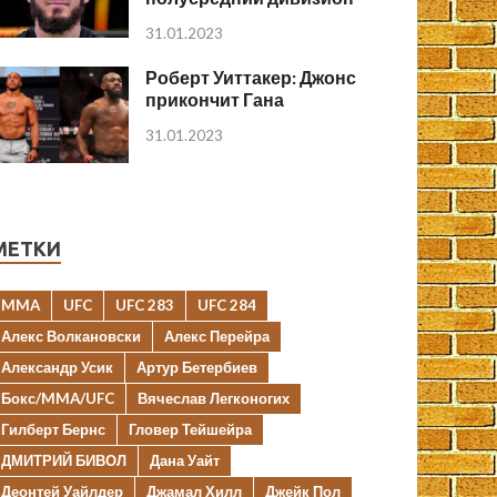
31.01.2023
Роберт Уиттакер: Джонс
прикончит Гана
31.01.2023
МЕТКИ
MMA
UFC
UFC 283
UFC 284
Алекс Волкановски
Алекс Перейра
Александр Усик
Артур Бетербиев
Бокс/MMA/UFC
Вячеслав Легконогих
Гилберт Бернс
Гловер Тейшейра
ДМИТРИЙ БИВОЛ
Дана Уайт
Деонтей Уайлдер
Джамал Хилл
Джейк Пол