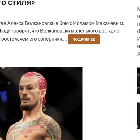
го стиля»
М
н
ве Алекса Волкановски в бою с Исламом Махачевым.
п
Люди говорят, что Волкановски маленького роста, но
(
И
 ростом, чем его соперники,…
ПОДРОБНЕЕ
и
Х