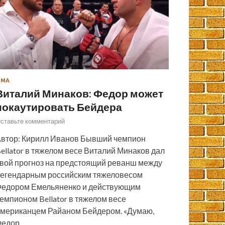
ММА
Виталий Минаков: Федор может
нокаутировать Бейдера
ставьте комментарий
втор: Кирилл Иванов Бывший чемпион
ellator в тяжелом весе Виталий Минаков дал
вой прогноз на предстоящий реванш между
егендарным российским тяжеловесом
едором Емельяненко и действующим
емпионом Bellator в тяжелом весе
мериканцем Райаном Бейдером. «Думаю,
Федор…