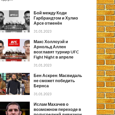
Бой между Коди
Гарбрандтом и Хулио
Арсе отменён
31.01.2023
Макс Холлоуэй и
Арнольд Аллен
возглавят турнир UFC
Fight Night в апреле
31.01.2023
Бен Аскрен: Масвидаль
не сможет победить
Бернса
31.01.2023
Ислам Махачев о
возможном переходе в
полусредний дивизион