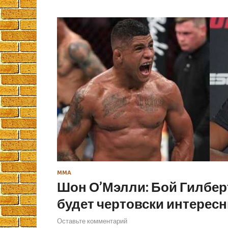
ММА
Шон О’Мэлли: Бой Гилбер
будет чертовски интерес
Оставьте комментарий