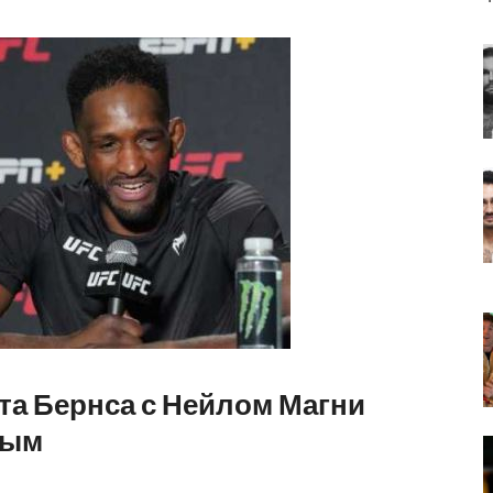
та Бернса с Нейлом Магни
ным