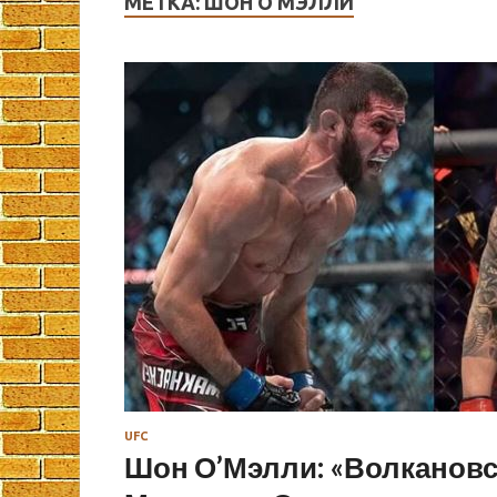
МЕТКА:
ШОН О’МЭЛЛИ
UFC
Шон О’Мэлли: «Волкановс