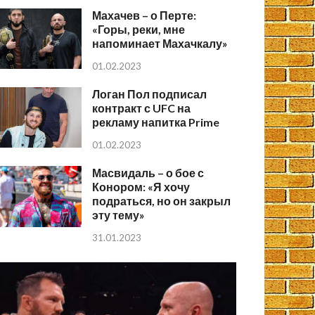
Махачев – о Перте:
«Горы, реки, мне
напоминает Махачкалу»
01.02.2023
Логан Пол подписал
контракт с UFC на
рекламу напитка Prime
01.02.2023
Масвидаль – о бое с
Конором: «Я хочу
подраться, но он закрыл
эту тему»
31.01.2023