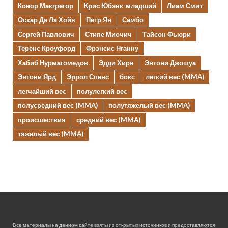
Конор Макгрегор
Крис Юбэнк-младший
Лиам Смит
Оскар Де Ла Хойя
Петр Ян
Самбо
Сергей Павлович
Стипе Миочич
Тайсон Фьюри
Теренс Кроуфорд
Фрэнсис Нганну
Хабиб Нурмагомедов
Эдди Хирн
Энтони Джошуа
Энтони Ярд
Эррол Спенс
бокс
легкий вес (MMA)
легчайший вес
полулегкий вес
полусредний вес (MMA)
полутяжелый вес (MMA)
происшествия
средний вес (MMA)
тяжелый вес (MMA)
Все материалы на данном сайте взяты из открытых источников и предоставляются