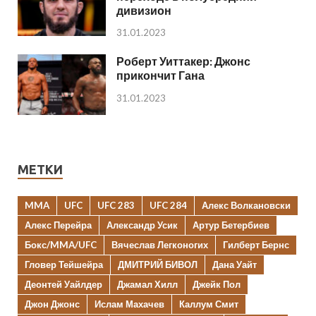
дивизион
31.01.2023
Роберт Уиттакер: Джонс
прикончит Гана
31.01.2023
МЕТКИ
MMA
UFC
UFC 283
UFC 284
Алекс Волкановски
Алекс Перейра
Александр Усик
Артур Бетербиев
Бокс/MMA/UFC
Вячеслав Легконогих
Гилберт Бернс
Гловер Тейшейра
ДМИТРИЙ БИВОЛ
Дана Уайт
Деонтей Уайлдер
Джамал Хилл
Джейк Пол
Джон Джонс
Ислам Махачев
Каллум Смит