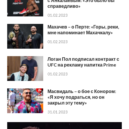
с Анкалаевым: «Это было бы
справедливо»
01.02.2023
Махачев – о Перте: «Горы, реки,
мне напоминает Махачкалу»
01.02.2023
Логан Пол подписал контракт с
UFC на рекламу напитка Prime
01.02.2023
Масвидаль – о бое с Конором:
«Я хочу подраться, но он
закрыл эту тему»
31.01.2023