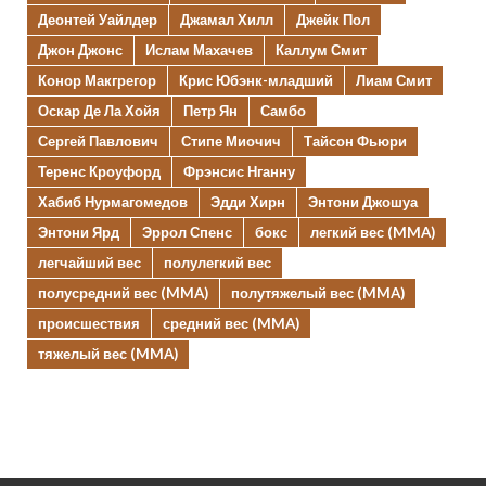
Деонтей Уайлдер
Джамал Хилл
Джейк Пол
Джон Джонс
Ислам Махачев
Каллум Смит
Конор Макгрегор
Крис Юбэнк-младший
Лиам Смит
Оскар Де Ла Хойя
Петр Ян
Самбо
Сергей Павлович
Стипе Миочич
Тайсон Фьюри
Теренс Кроуфорд
Фрэнсис Нганну
Хабиб Нурмагомедов
Эдди Хирн
Энтони Джошуа
Энтони Ярд
Эррол Спенс
бокс
легкий вес (MMA)
легчайший вес
полулегкий вес
полусредний вес (MMA)
полутяжелый вес (MMA)
происшествия
средний вес (MMA)
тяжелый вес (MMA)