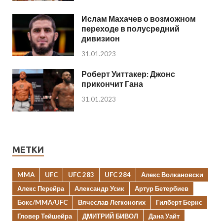
Ислам Махачев о возможном
переходе в полусредний
дивизион
31.01.2023
Роберт Уиттакер: Джонс
прикончит Гана
31.01.2023
МЕТКИ
MMA
UFC
UFC 283
UFC 284
Алекс Волкановски
Алекс Перейра
Александр Усик
Артур Бетербиев
Бокс/MMA/UFC
Вячеслав Легконогих
Гилберт Бернс
Гловер Тейшейра
ДМИТРИЙ БИВОЛ
Дана Уайт