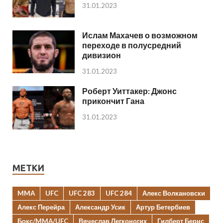
31.01.2023
Ислам Махачев о возможном
переходе в полусредний
дивизион
31.01.2023
Роберт Уиттакер: Джонс
прикончит Гана
31.01.2023
МЕТКИ
MMA
UFC
UFC 283
UFC 284
Алекс Волкановски
Алекс Перейра
Александр Усик
Артур Бетербиев
Бокс/MMA/UFC
Вячеслав Легконогих
Гилберт Бернс