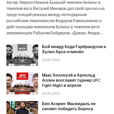
Автор: Кирилл Иванов Бывший чемпион Bellator в
тяжелом весе Виталий Минаков дал свой прогноз на
предстоящий реванш между легендарным
российским тяжеловесом Федором Емельяненко и
действующим чемпионом Bellator в тяжелом весе
американцем Райаном Бейдером. «Думаю, Федор…
Бой между Коди Гарбрандтом и
Хулио Арсе отменён
31.01.2023
Макс Холлоуэй и Арнольд
Аллен возглавят турнир UFC
Fight Night в апреле
31.01.2023
Бен Аскрен: Масвидаль не
сможет победить Бернса