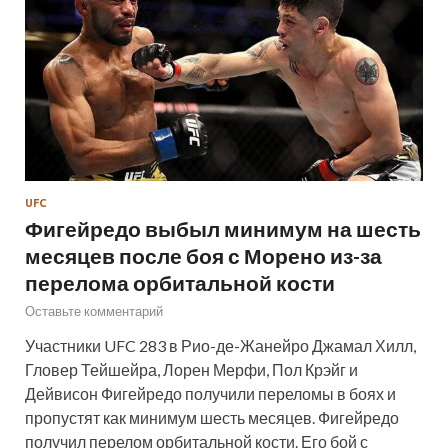
UFC
Фигейредо выбыл минимум на шесть
месяцев после боя с Морено из-за
перелома орбитальной кости
Оставьте комментарий
Участники UFC 283 в Рио-де-Жанейро Джамал Хилл,
Гловер Тейшейра, Лорен Мерфи, Пол Крэйг и
Дейвисон Фигейредо получили переломы в боях и
пропустят как минимум шесть месяцев. Фигейредо
получил перелом орбитальной кости. Его бой с