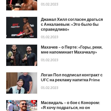
01.02.2023
Джамал Хилл согласен драться
с Анкалаевым: «Это было бы
справедливо»
01.02.2023
Махачев – о Перте: «Горы, реки,
мне напоминает Махачкалу»
01.02.2023
Логан Пол подписал контракт с
UFC на рекламу напитка Prime
01.02.2023
Масвидаль – о бое с Конором:
«Я хочу подраться, но он