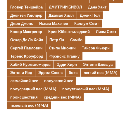
Гловер Тейшейра
ДМИТРИЙ БИВОЛ
Дана Уайт
Деонтей Уайлдер
Джамал Хилл
Джейк Пол
Джон Джонс
Ислам Махачев
Каллум Смит
Конор Макгрегор
Крис Юбэнк-младший
Лиам Смит
Оскар Де Ла Хойя
Петр Ян
Самбо
Сергей Павлович
Стипе Миочич
Тайсон Фьюри
Теренс Кроуфорд
Фрэнсис Нганну
Хабиб Нурмагомедов
Эдди Хирн
Энтони Джошуа
Энтони Ярд
Эррол Спенс
бокс
легкий вес (MMA)
легчайший вес
полулегкий вес
полусредний вес (MMA)
полутяжелый вес (MMA)
происшествия
средний вес (MMA)
тяжелый вес (MMA)