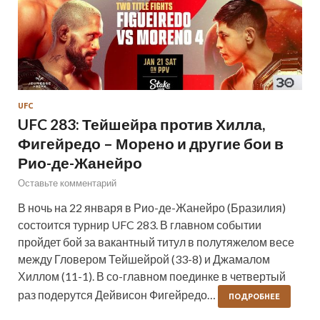
UFC
UFC 283: Тейшейра против Хилла,
Фигейредо – Морено и другие бои в
Рио-де-Жанейро
Оставьте комментарий
В ночь на 22 января в Рио-де-Жанейро (Бразилия)
состоится турнир UFC 283. В главном событии
пройдет бой за вакантный титул в полутяжелом весе
между Гловером Тейшейрой (33-8) и Джамалом
Хиллом (11-1). В со-главном поединке в четвертый
раз подерутся Дейвисон Фигейредо…
ПОДРОБНЕЕ