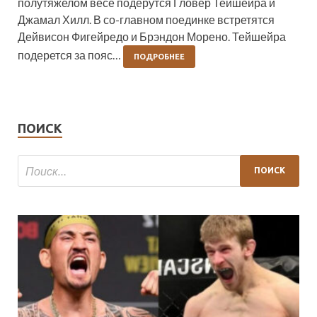
полутяжелом весе подерутся Гловер Тейшейра и
Джамал Хилл. В со-главном поединке встретятся
Дейвисон Фигейредо и Брэндон Морено. Тейшейра
подерется за пояс…
ПОДРОБНЕЕ
ПОИСК