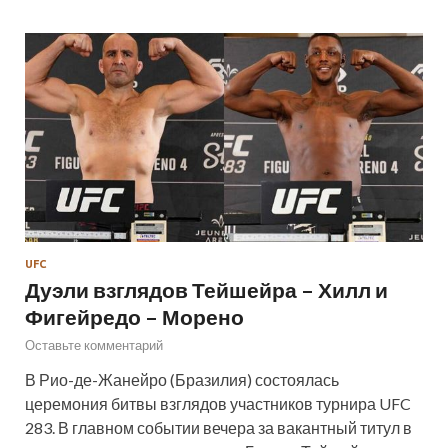
UFC
Дуэли взглядов Тейшейра – Хилл и
Фигейредо – Морено
Оставьте комментарий
В Рио-де-Жанейро (Бразилия) состоялась
церемония битвы взглядов участников турнира UFC
283. В главном событии вечера за вакантный титул в