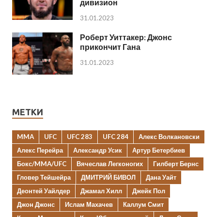
дивизион
31.01.2023
Роберт Уиттакер: Джонс
прикончит Гана
31.01.2023
МЕТКИ
MMA
UFC
UFC 283
UFC 284
Алекс Волкановски
Алекс Перейра
Александр Усик
Артур Бетербиев
Бокс/MMA/UFC
Вячеслав Легконогих
Гилберт Бернс
Гловер Тейшейра
ДМИТРИЙ БИВОЛ
Дана Уайт
Деонтей Уайлдер
Джамал Хилл
Джейк Пол
Джон Джонс
Ислам Махачев
Каллум Смит