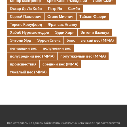
Конор Макгрегор
Крис Юбэнк-младший
Лиам Смит
Оскар Де Ла Хойя
Петр Ян
Самбо
Сергей Павлович
Стипе Миочич
Тайсон Фьюри
Теренс Кроуфорд
Фрэнсис Нганну
Хабиб Нурмагомедов
Эдди Хирн
Энтони Джошуа
Энтони Ярд
Эррол Спенс
бокс
легкий вес (MMA)
легчайший вес
полулегкий вес
полусредний вес (MMA)
полутяжелый вес (MMA)
происшествия
средний вес (MMA)
тяжелый вес (MMA)
Все материалы на данном сайте взяты из открытых источников и предоставляются