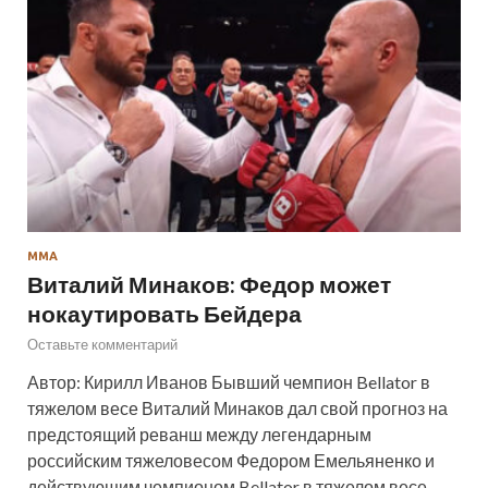
ММА
Виталий Минаков: Федор может
нокаутировать Бейдера
Оставьте комментарий
Автор: Кирилл Иванов Бывший чемпион Bellator в
тяжелом весе Виталий Минаков дал свой прогноз на
предстоящий реванш между легендарным
российским тяжеловесом Федором Емельяненко и
действующим чемпионом Bellator в тяжелом весе