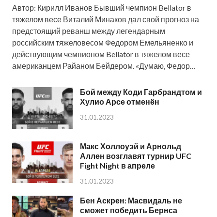
Автор: Кирилл Иванов Бывший чемпион Bellator в
тяжелом весе Виталий Минаков дал свой прогноз на
предстоящий реванш между легендарным
российским тяжеловесом Федором Емельяненко и
действующим чемпионом Bellator в тяжелом весе
американцем Райаном Бейдером. «Думаю, Федор…
Бой между Коди Гарбрандтом и
Хулио Арсе отменён
31.01.2023
Макс Холлоуэй и Арнольд
Аллен возглавят турнир UFC
Fight Night в апреле
31.01.2023
Бен Аскрен: Масвидаль не
сможет победить Бернса