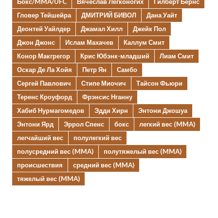
Бокс/MMA/UFC
Вячеслав Легконогих
Гилберт Бернс
Гловер Тейшейра
ДМИТРИЙ БИВОЛ
Дана Уайт
Деонтей Уайлдер
Джамал Хилл
Джейк Пол
Джон Джонс
Ислам Махачев
Каллум Смит
Конор Макгрегор
Крис Юбэнк-младший
Лиам Смит
Оскар Де Ла Хойя
Петр Ян
Самбо
Сергей Павлович
Стипе Миочич
Тайсон Фьюри
Теренс Кроуфорд
Фрэнсис Нганну
Хабиб Нурмагомедов
Эдди Хирн
Энтони Джошуа
Энтони Ярд
Эррол Спенс
бокс
легкий вес (MMA)
легчайший вес
полулегкий вес
полусредний вес (MMA)
полутяжелый вес (MMA)
происшествия
средний вес (MMA)
тяжелый вес (MMA)