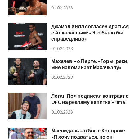
01.02.2023
Джамал Хилл согласен драться
с Анкалаевым: «Это было бы
справедливо»
01.02.2023
Махачев – о Перте: «Горы, реки,
мне напоминает Махачкалу»
01.02.2023
Логан Пол подписал контракт с
UFC на рекламу напитка Prime
01.02.2023
Масвидаль – о бое с Конором:
«Я хочу подраться, но он