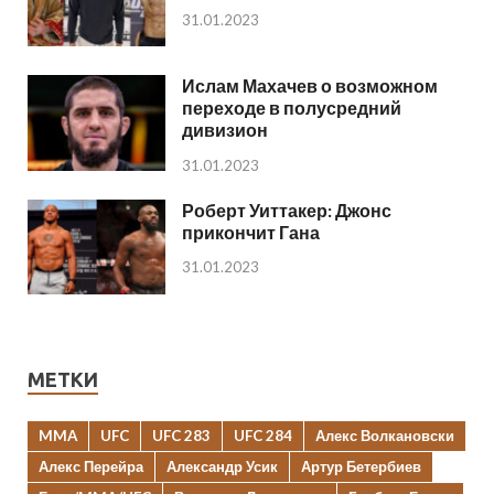
31.01.2023
Ислам Махачев о возможном
переходе в полусредний
дивизион
31.01.2023
Роберт Уиттакер: Джонс
прикончит Гана
31.01.2023
МЕТКИ
MMA
UFC
UFC 283
UFC 284
Алекс Волкановски
Алекс Перейра
Александр Усик
Артур Бетербиев