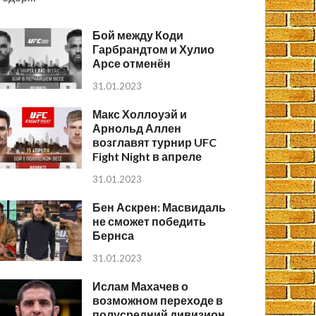
Бой между Коди
Гарбрандтом и Хулио
Арсе отменён
31.01.2023
Макс Холлоуэй и
Арнольд Аллен
возглавят турнир UFC
Fight Night в апреле
31.01.2023
Бен Аскрен: Масвидаль
не сможет победить
Бернса
31.01.2023
Ислам Махачев о
возможном переходе в
полусредний дивизион