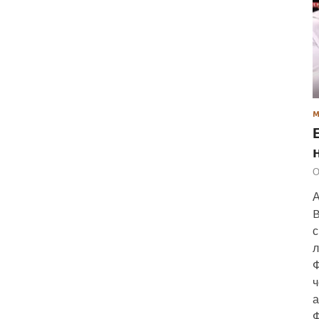
О
А
B
с
л
Ф
ч
а