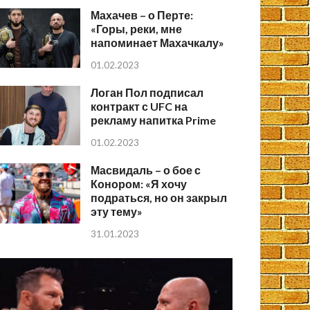
Махачев – о Перте:
«Горы, реки, мне
напоминает Махачкалу»
01.02.2023
Логан Пол подписал
контракт с UFC на
рекламу напитка Prime
01.02.2023
Масвидаль – о бое с
Конором: «Я хочу
подраться, но он закрыл
эту тему»
31.01.2023