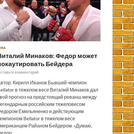
ММА
Виталий Минаков: Федор может
нокаутировать Бейдера
ставьте комментарий
втор: Кирилл Иванов Бывший чемпион
ellator в тяжелом весе Виталий Минаков дал
вой прогноз на предстоящий реванш между
егендарным российским тяжеловесом
едором Емельяненко и действующим
емпионом Bellator в тяжелом весе
мериканцем Райаном Бейдером. «Думаю,
Федор…