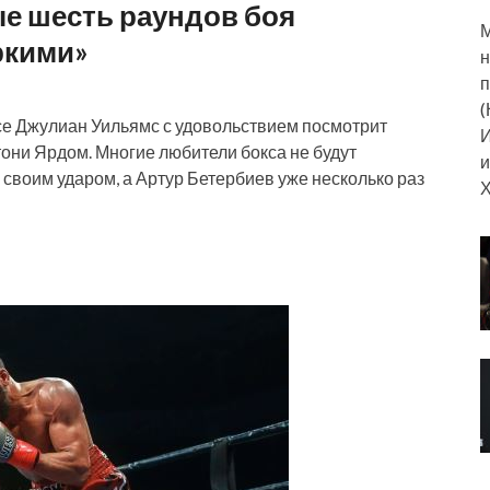
е шесть раундов боя
М
ркими»
н
п
(
е Джулиан Уильямс с удовольствием посмотрит
И
ни Ярдом. Многие любители бокса не будут
и
 своим ударом, а Артур Бетербиев уже несколько раз
Х