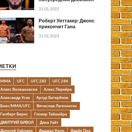
31.01.2023
Роберт Уиттакер: Джонс
прикончит Гана
31.01.2023
МЕТКИ
MMA
UFC
UFC 283
UFC 284
Алекс Волкановски
Алекс Перейра
Александр Усик
Артур Бетербиев
Бокс/MMA/UFC
Вячеслав Легконогих
Гилберт Бернс
Гловер Тейшейра
ДМИТРИЙ БИВОЛ
Дана Уайт
Деонтей Уайлдер
Джамал Хилл
Джейк Пол