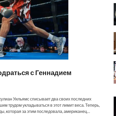
одраться с Геннадием
жулиан Уильямс списывает два своих последних
шим трудом укладываться в этот лимит веса. Теперь,
ды, которая за этим последовала, американец…