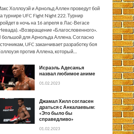
акс Холлоуэй и Арнольд Аллен проведут бой
а турнире UFC Fight Night 222. Турнир
ройдет в ночь на 16 апреля в Лас-Вегасе
Невада). «Возвращение «Благословенного».
 большой для Арнольда Аллена. Согласно
сточникам, UFC заканчивает разработку боя
оллоуэя против Аллена, который…
Исраэль Адесанья
назвал любимое аниме
01.02.2023
Джамал Хилл согласен
драться с Анкалаевым:
«Это было бы
справедливо»
01.02.2023