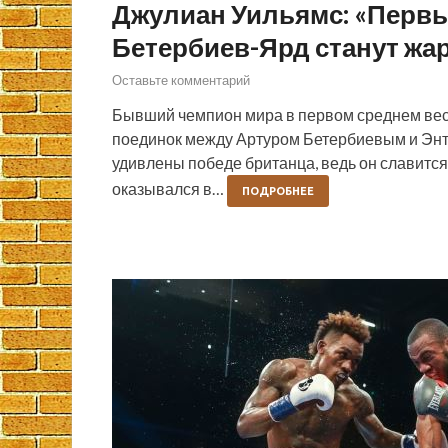
Джулиан Уильямс: «Первы
Бетербиев-Ярд станут жа
Оставьте комментарий
Бывший чемпион мира в первом среднем вес
поединок между Артуром Бетербиевым и Энто
удивлены победе британца, ведь он славится
оказывался в…
ПОДРОБНЕЕ