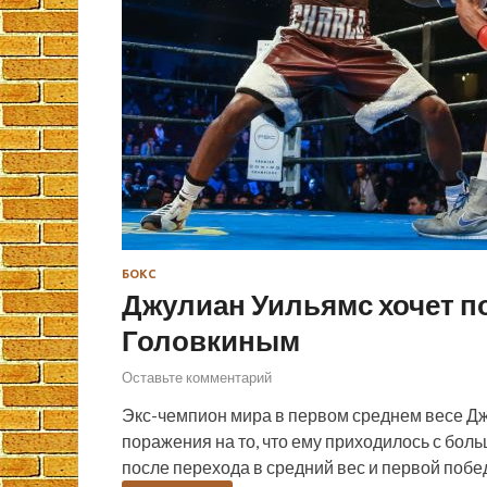
БОКС
Джулиан Уильямс хочет п
Головкиным
Оставьте комментарий
Экс-чемпион мира в первом среднем весе Д
поражения на то, что ему приходилось с боль
после перехода в средний вес и первой побе