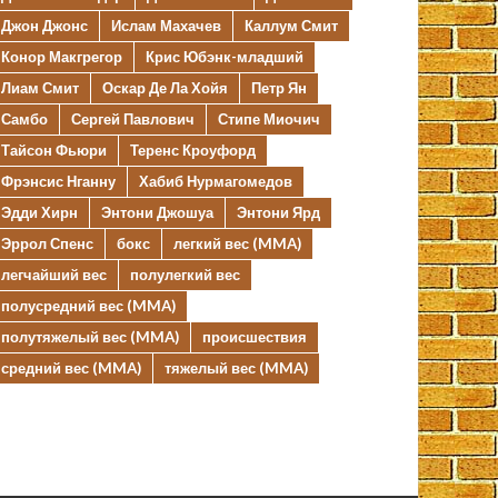
Джон Джонс
Ислам Махачев
Каллум Смит
Конор Макгрегор
Крис Юбэнк-младший
Лиам Смит
Оскар Де Ла Хойя
Петр Ян
Самбо
Сергей Павлович
Стипе Миочич
Тайсон Фьюри
Теренс Кроуфорд
Фрэнсис Нганну
Хабиб Нурмагомедов
Эдди Хирн
Энтони Джошуа
Энтони Ярд
Эррол Спенс
бокс
легкий вес (MMA)
легчайший вес
полулегкий вес
полусредний вес (MMA)
полутяжелый вес (MMA)
происшествия
средний вес (MMA)
тяжелый вес (MMA)