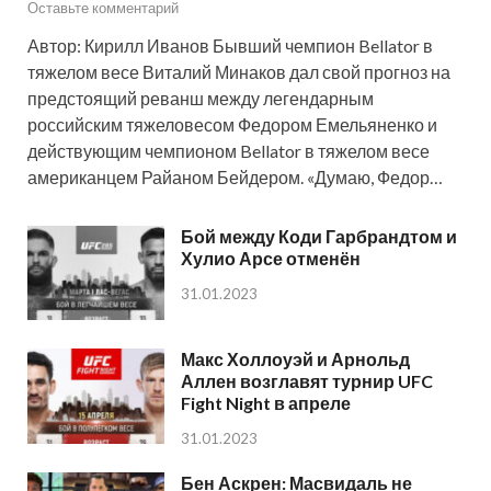
Оставьте комментарий
Автор: Кирилл Иванов Бывший чемпион Bellator в
тяжелом весе Виталий Минаков дал свой прогноз на
предстоящий реванш между легендарным
российским тяжеловесом Федором Емельяненко и
действующим чемпионом Bellator в тяжелом весе
американцем Райаном Бейдером. «Думаю, Федор…
Бой между Коди Гарбрандтом и
Хулио Арсе отменён
31.01.2023
Макс Холлоуэй и Арнольд
Аллен возглавят турнир UFC
Fight Night в апреле
31.01.2023
Бен Аскрен: Масвидаль не