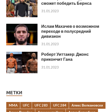
сможет победить Бернса
31.01.2023
Ислам Махачев о возможном
переходе в полусредний
дивизион
31.01.2023
Роберт Уиттакер: Джонс
прикончит Гана
31.01.2023
МЕТКИ
MMA
UFC
UFC 283
UFC 284
Алекс Волкановски