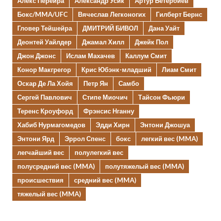
Алекс Перейра
Александр Усик
Артур Бетербиев
Бокс/MMA/UFC
Вячеслав Легконогих
Гилберт Бернс
Гловер Тейшейра
ДМИТРИЙ БИВОЛ
Дана Уайт
Деонтей Уайлдер
Джамал Хилл
Джейк Пол
Джон Джонс
Ислам Махачев
Каллум Смит
Конор Макгрегор
Крис Юбэнк-младший
Лиам Смит
Оскар Де Ла Хойя
Петр Ян
Самбо
Сергей Павлович
Стипе Миочич
Тайсон Фьюри
Теренс Кроуфорд
Фрэнсис Нганну
Хабиб Нурмагомедов
Эдди Хирн
Энтони Джошуа
Энтони Ярд
Эррол Спенс
бокс
легкий вес (MMA)
легчайший вес
полулегкий вес
полусредний вес (MMA)
полутяжелый вес (MMA)
происшествия
средний вес (MMA)
тяжелый вес (MMA)