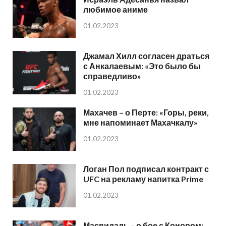
любимое аниме
01.02.2023
Джамал Хилл согласен драться
с Анкалаевым: «Это было бы
справедливо»
01.02.2023
Махачев – о Перте: «Горы, реки,
мне напоминает Махачкалу»
01.02.2023
Логан Пол подписал контракт с
UFC на рекламу напитка Prime
01.02.2023
Масвидаль – о бое с Конором: