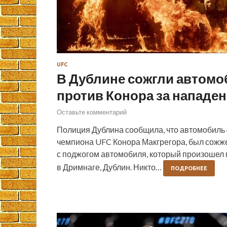
UFC
В Дублине сожгли автомо
против Конора за нападе
Оставьте комментарий
Полиция Дублина сообщила, что автомобиль 
чемпиона UFC Конора Макгрегора, был сожже
с поджогом автомобиля, который произошел п
в Дримнаге, Дублин. Никто…
ПОДРОБНЕЕ