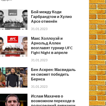
Бой между Коди
Гарбрандтом и Хулио
Арсе отменён
31.01.2023
Макс Холлоуэй и
Арнольд Аллен
возглавят турнир UFC
Fight Night в апреле
31.01.2023
Бен Аскрен: Масвидаль
не сможет победить
Бернса
31.01.2023
Ислам Махачев о
возможном переходе в
полусредний дивизион