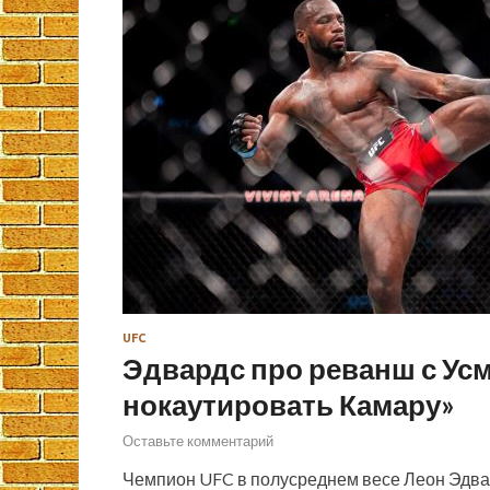
UFC
Эдвардс про реванш с Усм
нокаутировать Камару»
Оставьте комментарий
Чемпион UFC в полусреднем весе Леон Эдва