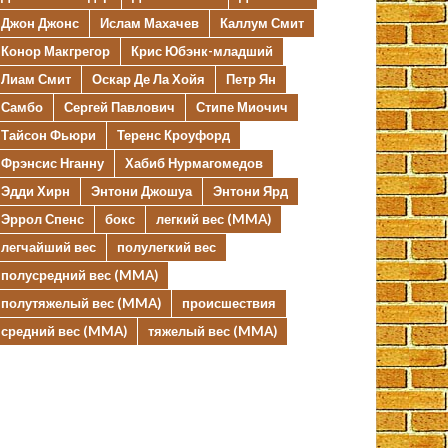
Джон Джонс
Ислам Махачев
Каллум Смит
Конор Макгрегор
Крис Юбэнк-младший
Лиам Смит
Оскар Де Ла Хойя
Петр Ян
Самбо
Сергей Павлович
Стипе Миочич
Тайсон Фьюри
Теренс Кроуфорд
Фрэнсис Нганну
Хабиб Нурмагомедов
Эдди Хирн
Энтони Джошуа
Энтони Ярд
Эррол Спенс
бокс
легкий вес (MMA)
легчайший вес
полулегкий вес
полусредний вес (MMA)
полутяжелый вес (MMA)
происшествия
средний вес (MMA)
тяжелый вес (MMA)