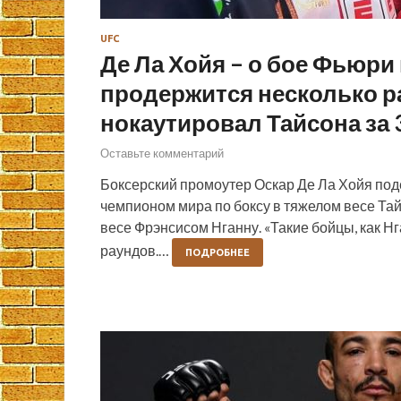
UFC
Де Ла Хойя – о бое Фьюри 
продержится несколько ра
нокаутировал Тайсона за 
Оставьте комментарий
Боксерский промоутер Оскар Де Ла Хойя по
чемпионом мира по боксу в тяжелом весе Т
весе Фрэнсисом Нганну. «Такие бойцы, как Нг
раундов.…
ПОДРОБНЕЕ