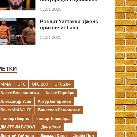
31.01.2023
Роберт Уиттакер: Джонс
прикончит Гана
31.01.2023
МЕТКИ
MMA
UFC
UFC 283
UFC 284
Алекс Волкановски
Алекс Перейра
Александр Усик
Артур Бетербиев
Бокс/MMA/UFC
Вячеслав Легконогих
Гилберт Бернс
Гловер Тейшейра
ДМИТРИЙ БИВОЛ
Дана Уайт
Деонтей Уайлдер
Джамал Хилл
Джейк Пол