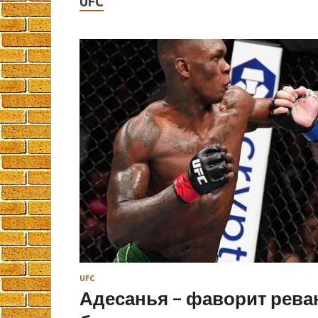
UFC
UFC
Адесанья – фаворит рева