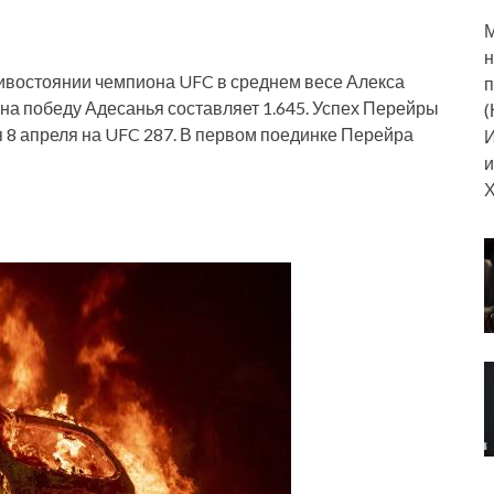
М
н
ивостоянии чемпиона UFC в среднем весе Алекса
п
а победу Адесанья составляет 1.645. Успех Перейры
(
я 8 апреля на UFC 287. В первом поединке Перейра
И
и
Х