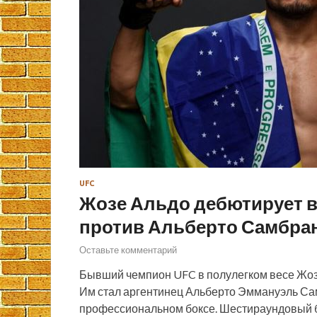
UFC
Жозе Альдо дебютирует в
против Альберто Самбра
Оставьте комментарий
Бывший чемпион UFC в полулегком весе Жозе
Им стал аргентинец Альберто Эммануэль Сам
профессиональном боксе. Шестираундовый бо