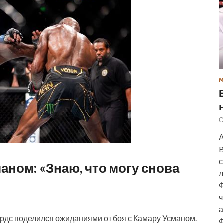
О
А
B
с
аном: «Знаю, что могу снова
л
Ф
ч
а
рдс поделился ожиданиями от боя с Камару Усманом.