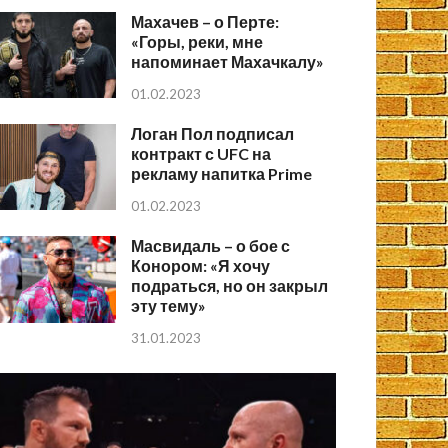
Махачев – о Перте:
«Горы, реки, мне
напоминает Махачкалу»
01.02.2023
Логан Пол подписал
контракт с UFC на
рекламу напитка Prime
01.02.2023
Масвидаль – о бое с
Конором: «Я хочу
подраться, но он закрыл
эту тему»
31.01.2023