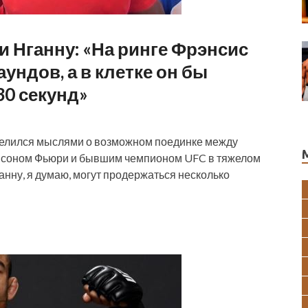
и Нганну: «На ринге Фрэнсис
ундов, а в клетке он бы
30 секунд»
делился мыслями о возможном поединке между
айсоном Фьюри и бывшим чемпионом UFC в тяжелом
анну, я думаю, могут продержаться несколько