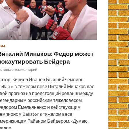
ММА
Виталий Минаков: Федор может
нокаутировать Бейдера
ставьте комментарий
втор: Кирилл Иванов Бывший чемпион
ellator в тяжелом весе Виталий Минаков дал
вой прогноз на предстоящий реванш между
егендарным российским тяжеловесом
едором Емельяненко и действующим
емпионом Bellator в тяжелом весе
мериканцем Райаном Бейдером. «Думаю,
Федор…