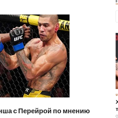
U
нша с Перейрой по мнению
О