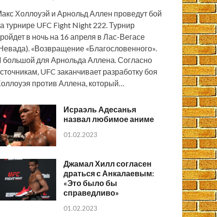
акс Холлоуэй и Арнольд Аллен проведут бой
а турнире UFC Fight Night 222. Турнир
ройдет в ночь на 16 апреля в Лас-Вегасе
Невада). «Возвращение «Благословенного».
 большой для Арнольда Аллена. Согласно
сточникам, UFC заканчивает разработку боя
оллоуэя против Аллена, который…
Исраэль Адесанья
назвал любимое аниме
01.02.2023
Джамал Хилл согласен
драться с Анкалаевым:
«Это было бы
справедливо»
01.02.2023