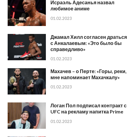
Исраэль Адесанья назвал
любимое аниме
01.02.2023
Джамал Хилл согласен драться
с Анкалаевым: «Это было бы
справедливо»
01.02.2023
Махачев – о Перте: «Горы, реки,
мне напоминает Махачкалу»
01.02.2023
Логан Пол подписал контракт с
UFC на рекламу напитка Prime
01.02.2023