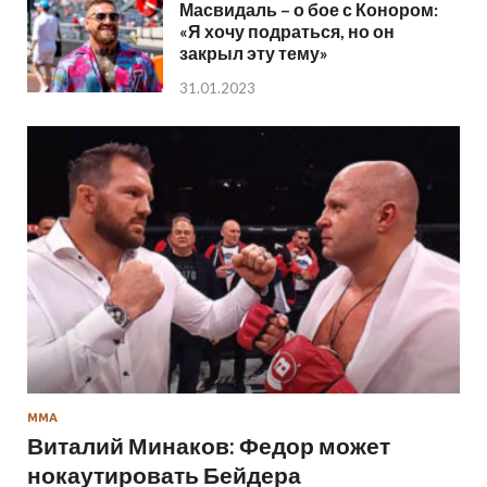
Масвидаль – о бое с Конором:
«Я хочу подраться, но он
закрыл эту тему»
31.01.2023
ММА
Виталий Минаков: Федор может
нокаутировать Бейдера