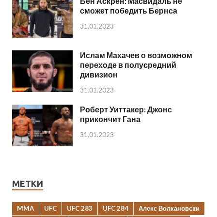
Бен Аскрен: Масвидаль не
сможет победить Бернса
31.01.2023
Ислам Махачев о возможном
переходе в полусредний
дивизион
31.01.2023
Роберт Уиттакер: Джонс
прикончит Гана
31.01.2023
МЕТКИ
MMA
UFC
UFC 283
UFC 284
Алекс Волкановски