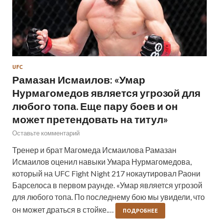
UFC
Рамазан Исмаилов: «Умар
Нурмагомедов является угрозой для
любого топа. Еще пару боев и он
может претендовать на титул»
Оставьте комментарий
Тренер и брат Магомеда Исмаилова Рамазан
Исмаилов оценил навыки Умара Нурмагомедова,
который на UFC Fight Night 217 нокаутировал Раони
Барселоса в первом раунде. «Умар является угрозой
для любого топа. По последнему бою мы увидели, что
он может драться в стойке.…
ПОДРОБНЕЕ