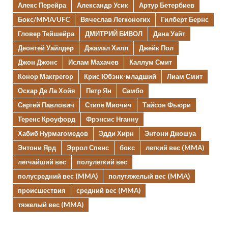
Алекс Перейра
Александр Усик
Артур Бетербиев
Бокс/MMA/UFC
Вячеслав Легконогих
Гилберт Бернс
Гловер Тейшейра
ДМИТРИЙ БИВОЛ
Дана Уайт
Деонтей Уайлдер
Джамал Хилл
Джейк Пол
Джон Джонс
Ислам Махачев
Каллум Смит
Конор Макгрегор
Крис Юбэнк-младший
Лиам Смит
Оскар Де Ла Хойя
Петр Ян
Самбо
Сергей Павлович
Стипе Миочич
Тайсон Фьюри
Теренс Кроуфорд
Фрэнсис Нганну
Хабиб Нурмагомедов
Эдди Хирн
Энтони Джошуа
Энтони Ярд
Эррол Спенс
бокс
легкий вес (MMA)
легчайший вес
полулегкий вес
полусредний вес (MMA)
полутяжелый вес (MMA)
происшествия
средний вес (MMA)
тяжелый вес (MMA)