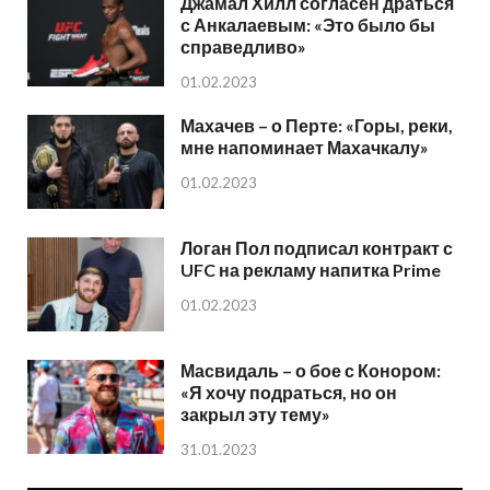
Джамал Хилл согласен драться
с Анкалаевым: «Это было бы
справедливо»
01.02.2023
Махачев – о Перте: «Горы, реки,
мне напоминает Махачкалу»
01.02.2023
Логан Пол подписал контракт с
UFC на рекламу напитка Prime
01.02.2023
Масвидаль – о бое с Конором:
«Я хочу подраться, но он
закрыл эту тему»
31.01.2023