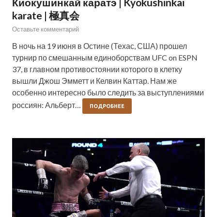
Киокушинкай каратэ | Kyokushinkai
karate | 極真会
Оставьте комментарий
В ночь на 19 июня в Остине (Техас, США) прошел
турнир по смешанным единоборствам UFC on ESPN
37, в главном противостоянии которого в клетку
вышли Джош Эмметт и Келвин Каттар. Нам же
особенно интересно было следить за выступлениями
россиян: Альберт…
ПОДРОБНЕЕ