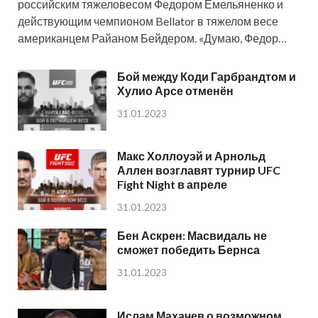
российским тяжеловесом Федором Емельяненко и
действующим чемпионом Bellator в тяжелом весе
американцем Райаном Бейдером. «Думаю, Федор…
Бой между Коди Гарбрандтом и
Хулио Арсе отменён
31.01.2023
Макс Холлоуэй и Арнольд
Аллен возглавят турнир UFC
Fight Night в апреле
31.01.2023
Бен Аскрен: Масвидаль не
сможет победить Бернса
31.01.2023
Ислам Махачев о возможном