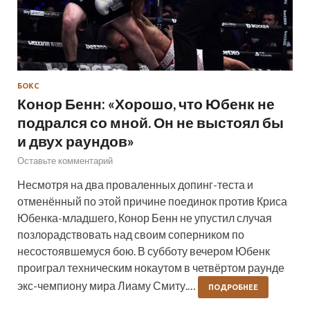
БОКС
Конор Бенн: «Хорошо, что Юбенк не
подрался со мной. Он не выстоял бы
и двух раундов»
Оставьте комментарий
Несмотря на два проваленных допинг-теста и
отменённый по этой причине поединок против Криса
Юбенка-младшего, Конор Бенн не упустил случая
позлорадствовать над своим соперником по
несостоявшемуся бою. В субботу вечером Юбенк
проиграл техническим нокаутом в четвёртом раунде
экс-чемпиону мира Лиаму Смиту.…
ПОДРОБНЕЕ