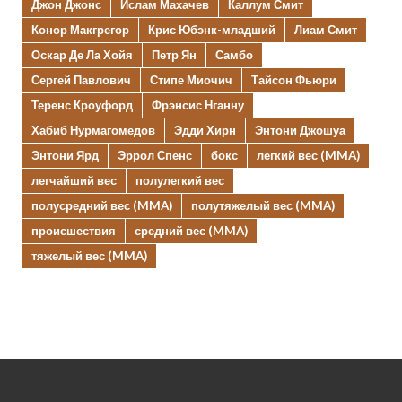
Джон Джонс
Ислам Махачев
Каллум Смит
Конор Макгрегор
Крис Юбэнк-младший
Лиам Смит
Оскар Де Ла Хойя
Петр Ян
Самбо
Сергей Павлович
Стипе Миочич
Тайсон Фьюри
Теренс Кроуфорд
Фрэнсис Нганну
Хабиб Нурмагомедов
Эдди Хирн
Энтони Джошуа
Энтони Ярд
Эррол Спенс
бокс
легкий вес (MMA)
легчайший вес
полулегкий вес
полусредний вес (MMA)
полутяжелый вес (MMA)
происшествия
средний вес (MMA)
тяжелый вес (MMA)