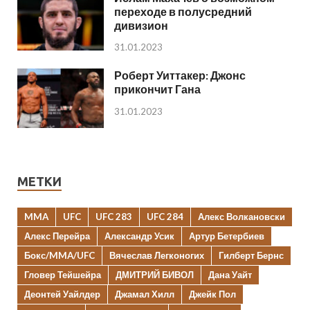
переходе в полусредний
дивизион
31.01.2023
Роберт Уиттакер: Джонс
прикончит Гана
31.01.2023
МЕТКИ
MMA
UFC
UFC 283
UFC 284
Алекс Волкановски
Алекс Перейра
Александр Усик
Артур Бетербиев
Бокс/MMA/UFC
Вячеслав Легконогих
Гилберт Бернс
Гловер Тейшейра
ДМИТРИЙ БИВОЛ
Дана Уайт
Деонтей Уайлдер
Джамал Хилл
Джейк Пол