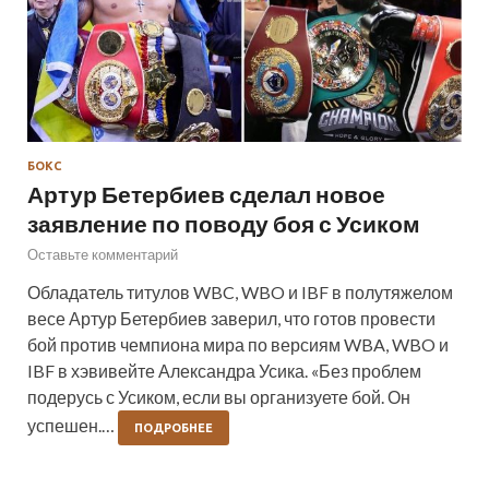
БОКС
Артур Бетербиев сделал новое
заявление по поводу боя с Усиком
Оставьте комментарий
Обладатель титулов WBC, WBO и IBF в полутяжелом
весе Артур Бетербиев заверил, что готов провести
бой против чемпиона мира по версиям WBA, WBO и
IBF в хэвивейте Александра Усика. «Без проблем
подерусь с Усиком, если вы организуете бой. Он
успешен.…
ПОДРОБНЕЕ