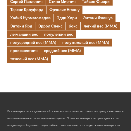
Сергей Павлович
Стипе Миочич
Тайсон Фьюри
Теренс Кроуфорд
Фрэнсис Нганну
Хабиб Нурмагомедов
Эдди Хирн
Энтони Джошуа
Энтони Ярд
Эррол Спенс
бокс
легкий вес (MMA)
легчайший вес
полулегкий вес
полусредний вес (MMA)
полутяжелый вес (MMA)
происшествия
средний вес (MMA)
тяжелый вес (MMA)
Все материалы на данном сайте взяты из открытых источников и предоставляются
исключительно в ознакомительных целях. Права на материалы принадлежат их
владельцам. Администрация сайта ответственности за содержание материала