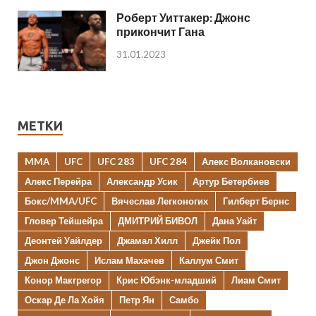
Роберт Уиттакер: Джонс
прикончит Гана
31.01.2023
МЕТКИ
MMA
UFC
UFC 283
UFC 284
Алекс Волкановски
Алекс Перейра
Александр Усик
Артур Бетербиев
Бокс/MMA/UFC
Вячеслав Легконогих
Гилберт Бернс
Гловер Тейшейра
ДМИТРИЙ БИВОЛ
Дана Уайт
Деонтей Уайлдер
Джамал Хилл
Джейк Пол
Джон Джонс
Ислам Махачев
Каллум Смит
Конор Макгрегор
Крис Юбэнк-младший
Лиам Смит
Оскар Де Ла Хойя
Петр Ян
Самбо