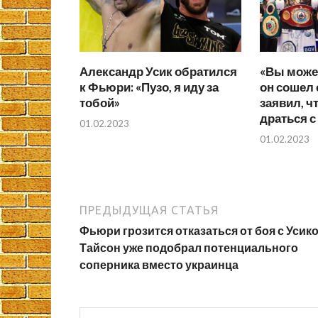
Александр Усик обратился
«Вы может
к Фьюри: «Пузо, я иду за
он сошел 
тобой»
заявил, ч
драться с
01.02.2023
01.02.2023
ПРЕДЫДУЩАЯ СТАТЬЯ
Фьюри грозится отказаться от боя с Усик
Тайсон уже подобрал потенциального
соперника вместо украинца