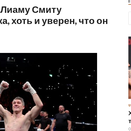
 Лиаму Смиту
, хоть и уверен, что он
U
0