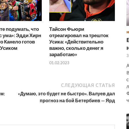
е подумать, что
Тайсон Фьюри
с ума»: Эдди Хирн
отреагировал на трешток
то Канело готов
Усика: «Действительно
 Усиком
важно, сколько денег я
заработаю»
3
01.02.2023
А
B
с
СЛЕДУЮЩАЯ СТАТЬЯ
л
Ф
ом:
«Думаю, это будет не быстро». Валуев дал
ч
прогноз на бой Бетербиев — Ярд