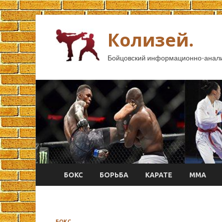
Колизей.
Бойцовский информационно-анали
БОКС
БОРЬБА
КАРАТЕ
ММА
БОКС