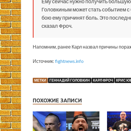
Ему сейчас нужно получить большую з
Головкиным может стать событием с 
бою ему причинят боль. Это последни
сказал Фроч.
Напомним, ранее Карл назвал причины пора
Источник:
fightnews.info
МЕТКИ
ГЕННАДИЙ ГОЛОВКИН
КАРЛ ФРОЧ
КРИС Ю
ПОХОЖИЕ ЗАПИСИ