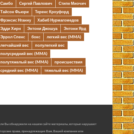
Самбо
Сергей Павлович
Стипе Миочич
Тайсон Фьюри
Теренс Кроуфорд
Фрэнсис Нганну
Хабиб Нурмагомедов
Эдди Хирн
Энтони Джошуа
Энтони Ярд
Эррол Спенс
бокс
легкий вес (MMA)
легчайший вес
полулегкий вес
полусредний вес (MMA)
полутяжелый вес (MMA)
происшествия
средний вес (MMA)
тяжелый вес (MMA)
сли Вы обнаружили на нашем сайте материалы, которые нарушают
вторские права, принадлежащие Вам, Вашей компании или