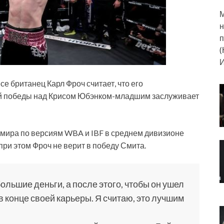
М
н
п
(
И
 британец Карл Фроч считает, что его
ой победы над Крисом Юбэнком-младшим заслуживает
 мира по версиям WBA и IBF в среднем дивизионе
ри этом Фроч не верит в победу Смита.
большие деньги, а после этого, чтобы он ушел
в конце своей карьеры. Я считаю, это лучшим