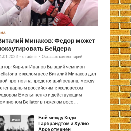
ММА
Виталий Минаков: Федор может
нокаутировать Бейдера
1.01.2023
-
от
admin
-
Оставьте комментарий
втор: Кирилл Иванов Бывший чемпион
ellator в тяжелом весе Виталий Минаков дал
вой прогноз на предстоящий реванш между
егендарным российским тяжеловесом
едором Емельяненко и действующим
емпионом Bellator в тяжелом весе …
Бой между Коди
Гарбрандтом и Хулио
Арсе отменён