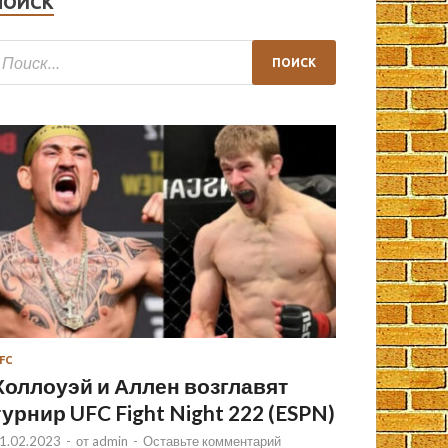
ПОИСК
FC
Холлоуэй и Аллен возглавят
турнир UFC Fight Night 222 (ESPN)
1.02.2023
-
от
admin
-
Оставьте комментарий