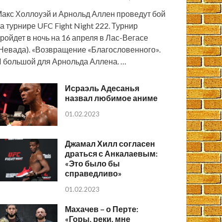
акс Холлоуэй и Арнольд Аллен проведут бой
а турнире UFC Fight Night 222. Турнир
ройдет в ночь на 16 апреля в Лас-Вегасе
Невада). «Возвращение «Благословенного».
 большой для Арнольда Аллена. …
Исраэль Адесанья
назвал любимое аниме
01.02.2023
Джамал Хилл согласен
драться с Анкалаевым:
«Это было бы
справедливо»
01.02.2023
Махачев – о Перте:
«Горы, реки, мне