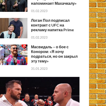
напоминает Махачкалу»
01.02.2023
Логан Пол подписал
контракт с UFC на
рекламу напитка Prime
01.02.2023
Масвидаль – о бое с
Конором: «Я хочу
подраться, но он закрыл
эту тему»
31.01.2023