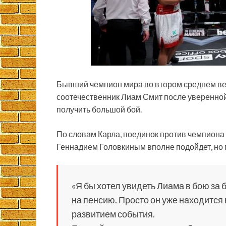
Бывший чемпион мира во втором среднем весе
соотечественник Лиам Смит после уверенн
получить большой бой.
По словам Карла, поединок против чемпиона
Геннадием Головкиным вполне подойдет, но п
«Я бы хотел увидеть Лиама в бою за 
на пенсию. Просто он уже находится 
развитием события.