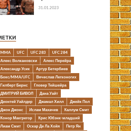
31.01.2023
МЕТКИ
MMA
UFC
UFC 283
UFC 284
Алекс Волкановски
Алекс Перейра
Александр Усик
Артур Бетербиев
Бокс/MMA/UFC
Вячеслав Легконогих
Гилберт Бернс
Гловер Тейшейра
ДМИТРИЙ БИВОЛ
Дана Уайт
Деонтей Уайлдер
Джамал Хилл
Джейк Пол
Джон Джонс
Ислам Махачев
Каллум Смит
Конор Макгрегор
Крис Юбэнк-младший
Лиам Смит
Оскар Де Ла Хойя
Петр Ян