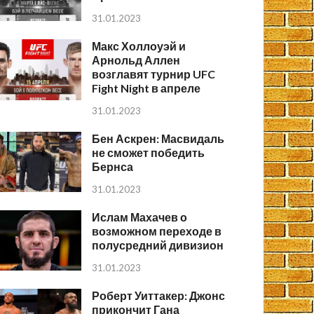
31.01.2023
Макс Холлоуэй и
Арнольд Аллен
возглавят турнир UFC
Fight Night в апреле
31.01.2023
Бен Аскрен: Масвидаль
не сможет победить
Бернса
31.01.2023
Ислам Махачев о
возможном переходе в
полусредний дивизион
31.01.2023
Роберт Уиттакер: Джонс
прикончит Гана