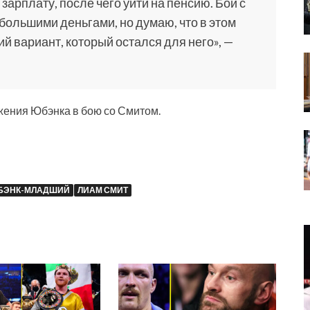
арплату, после чего уйти на пенсию. Бой с
большими деньгами, но думаю, что в этом
й вариант, который остался для него», —
жения Юбэнка в бою со Смитом.
БЭНК-МЛАДШИЙ
ЛИАМ СМИТ