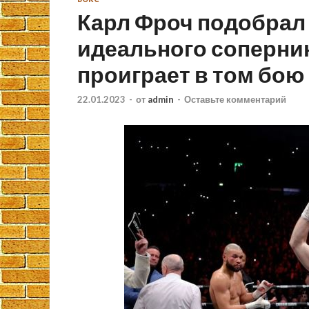
Карл Фроч подобрал
идеального соперника
проиграет в том бою
22.01.2023
-
от
admin
-
Оставьте комментарий