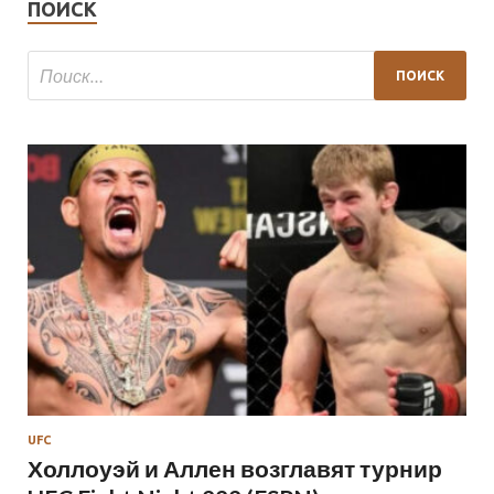
ПОИСК
UFC
Холлоуэй и Аллен возглавят турнир