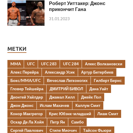
Роберт Уиттакер: Джонс
прикончит Гана
31.01.2023
МЕТКИ
MMA
UFC
UFC 283
UFC 284
Алекс Волкановски
Алекс Перейра
Александр Усик
Артур Бетербиев
Бокс/MMA/UFC
Вячеслав Легконогих
Гилберт Бернс
Гловер Тейшейра
ДМИТРИЙ БИВОЛ
Дана Уайт
Деонтей Уайлдер
Джамал Хилл
Джейк Пол
Джон Джонс
Ислам Махачев
Каллум Смит
Конор Макгрегор
Крис Юбэнк-младший
Лиам Смит
Оскар Де Ла Хойя
Петр Ян
Самбо
Сергей Павлович
Стипе Миочич
Тайсон Фьюри