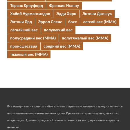
Теренс Кроуфорд
Фрэнсис Нганну
Хабиб Нурмагомедов
Эдди Хирн
Энтони Джошуа
Энтони Ярд
Эррол Спенс
бокс
легкий вес (MMA)
легчайший вес
полулегкий вес
полусредний вес (MMA)
полутяжелый вес (MMA)
происшествия
средний вес (MMA)
тяжелый вес (MMA)
Все материалы на данном сайте взяты из открытых источников и предоставляются
исключительно в ознакомительных целях. Права на материалы принадлежат их
владельцам. Администрация сайта ответственности за содержание материала
не несет.