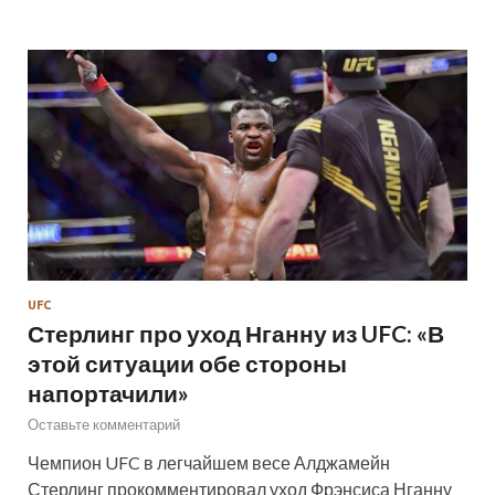
UFC
Стерлинг про уход Нганну из UFC: «В
этой ситуации обе стороны
напортачили»
Оставьте комментарий
Чемпион UFC в легчайшем весе Алджамейн
Стерлинг прокомментировал уход Фрэнсиса Нганну