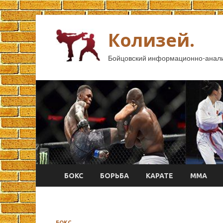
Колизей.
Бойцовский информационно-анали
БОКС
БОРЬБА
КАРАТЕ
ММА
БОКС