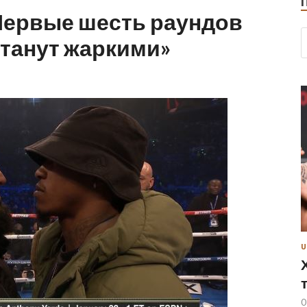
Первые шесть раундов
станут жаркими»
U
0