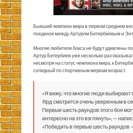
Бывший чемпион мира в первом среднем вес
поединок между Артуром Бетербиевым и Энт
Многие любители бокса не будут удивлены по
Артур Бетербиев уже несколько раз оказывалс
несмотря на статус чемпиона мира, к Бетер
солидный по спортивным меркам возраст.
«Я вижу, что многие люди выбирают 
Ярд смотрится очень уверенным в себ
Первые шесть раундов этого боя мог
интересно на это взглянуть», — напи
«Победить в первые шесть раундов —