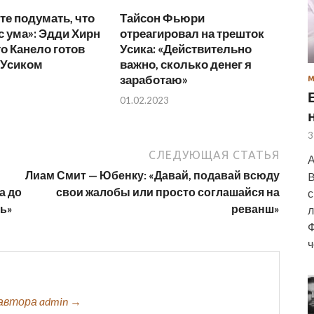
е подумать, что
Тайсон Фьюри
с ума»: Эдди Хирн
отреагировал на трешток
то Канело готов
Усика: «Действительно
 Усиком
важно, сколько денег я
заработаю»
01.02.2023
3
СЛЕДУЮЩАЯ СТАТЬЯ
А
Лиам Смит — Юбенку: «Давай, подавай всюду
B
а до
свои жалобы или просто соглашайся на
с
ть»
реванш»
л
Ф
ч
автора admin →