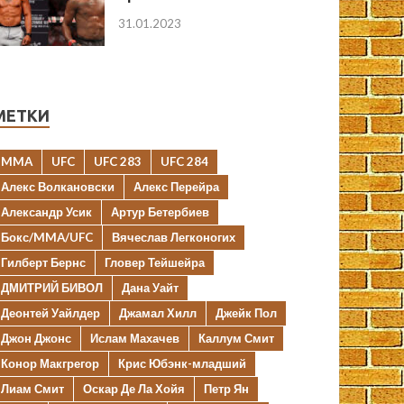
31.01.2023
МЕТКИ
MMA
UFC
UFC 283
UFC 284
Алекс Волкановски
Алекс Перейра
Александр Усик
Артур Бетербиев
Бокс/MMA/UFC
Вячеслав Легконогих
Гилберт Бернс
Гловер Тейшейра
ДМИТРИЙ БИВОЛ
Дана Уайт
Деонтей Уайлдер
Джамал Хилл
Джейк Пол
Джон Джонс
Ислам Махачев
Каллум Смит
Конор Макгрегор
Крис Юбэнк-младший
Лиам Смит
Оскар Де Ла Хойя
Петр Ян