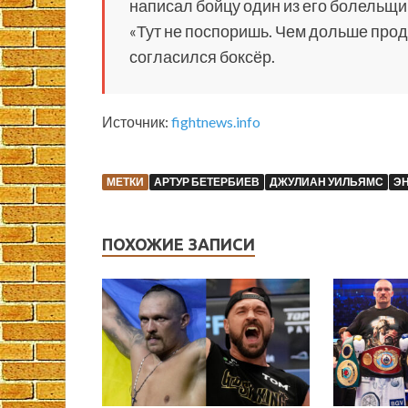
написал бойцу один из его болельщи
«Тут не поспоришь. Чем дольше продл
согласился боксёр.
Источник:
fightnews.info
МЕТКИ
АРТУР БЕТЕРБИЕВ
ДЖУЛИАН УИЛЬЯМС
ЭН
ПОХОЖИЕ ЗАПИСИ