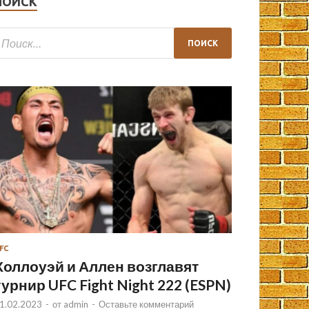
ПОИСК
FC
Холлоуэй и Аллен возглавят
турнир UFC Fight Night 222 (ESPN)
1.02.2023
-
от
admin
-
Оставьте комментарий