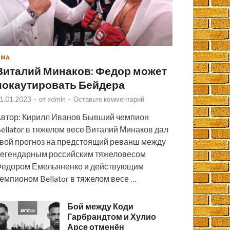
ММА
Виталий Минаков: Федор может
нокаутировать Бейдера
1.01.2023
-
от
admin
-
Оставьте комментарий
втор: Кирилл Иванов Бывший чемпион
ellator в тяжелом весе Виталий Минаков дал
вой прогноз на предстоящий реванш между
егендарным российским тяжеловесом
едором Емельяненко и действующим
емпионом Bellator в тяжелом весе …
Бой между Коди
Гарбрандтом и Хулио
Арсе отменён