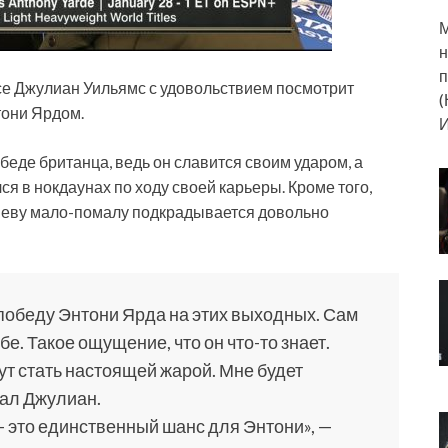
М
н
п
е Джулиан Уильямс с удовольствием посмотрит
(
они Ярдом.
И
беде британца, ведь он славится своим ударом, а
я в нокдаунах по ходу своей карьеры. Кроме того,
биеву мало-помалу подкрадывается довольно
победу Энтони Ярда на этих выходных. Сам
е. Такое ощущение, что он что-то знает.
ут стать настоящей жарой. Мне будет
сал Джулиан.
 это единственный шанс для Энтони», —