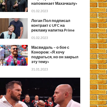
напоминает Махачкалу»
01.02.2023
Логан Пол подписал
контракт с UFC на
рекламу напитка Prime
01.02.2023
Масвидаль – о бое с
Конором: «Я хочу
подраться, но он закрыл
эту тему»
31.01.2023