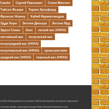
Самбо
Сергей Павлович
Стипе Миочич
Тайсон Фьюри
Теренс Кроуфорд
Фрэнсис Нганну
Хабиб Нурмагомедов
Эдди Хирн
Энтони Джошуа
Энтони Ярд
Эррол Спенс
бокс
легкий вес (MMA)
легчайший вес
полулегкий вес
полусредний вес (MMA)
полутяжелый вес (MMA)
происшествия
средний вес (MMA)
тяжелый вес (MMA)
сли Вы обнаружили на нашем сайте материалы, которые нарушают
вторские права, принадлежащие Вам, Вашей компании или