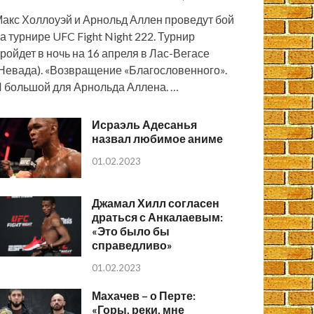
акс Холлоуэй и Арнольд Аллен проведут бой
а турнире UFC Fight Night 222. Турнир
ройдет в ночь на 16 апреля в Лас-Вегасе
Невада). «Возвращение «Благословенного».
 большой для Арнольда Аллена. …
Исраэль Адесанья
назвал любимое аниме
01.02.2023
Джамал Хилл согласен
драться с Анкалаевым:
«Это было бы
справедливо»
01.02.2023
Махачев – о Перте:
«Горы, реки, мне