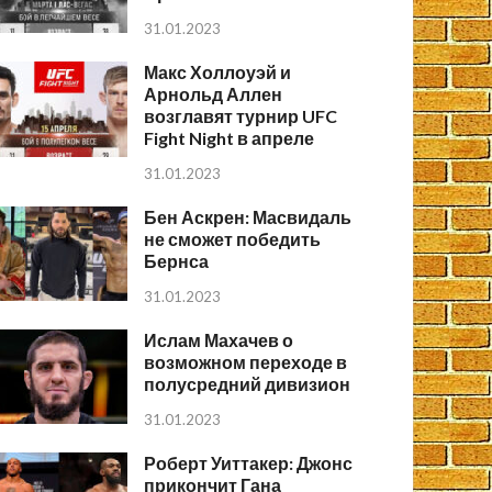
31.01.2023
Макс Холлоуэй и
Арнольд Аллен
возглавят турнир UFC
Fight Night в апреле
31.01.2023
Бен Аскрен: Масвидаль
не сможет победить
Бернса
31.01.2023
Ислам Махачев о
возможном переходе в
полусредний дивизион
31.01.2023
Роберт Уиттакер: Джонс
прикончит Гана