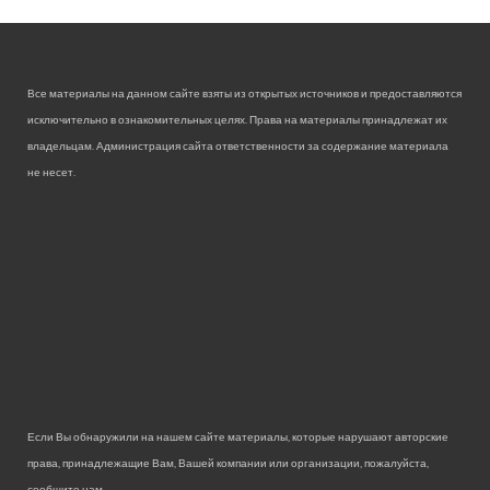
Все материалы на данном сайте взяты из открытых источников и предоставляются
исключительно в ознакомительных целях. Права на материалы принадлежат их
владельцам. Администрация сайта ответственности за содержание материала
не несет.
Если Вы обнаружили на нашем сайте материалы, которые нарушают авторские
права, принадлежащие Вам, Вашей компании или организации, пожалуйста,
сообщите нам.