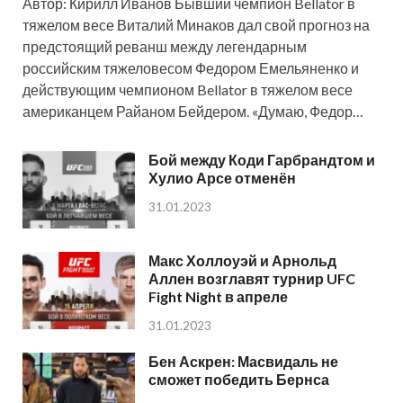
Автор: Кирилл Иванов Бывший чемпион Bellator в
тяжелом весе Виталий Минаков дал свой прогноз на
предстоящий реванш между легендарным
российским тяжеловесом Федором Емельяненко и
действующим чемпионом Bellator в тяжелом весе
американцем Райаном Бейдером. «Думаю, Федор…
Бой между Коди Гарбрандтом и
Хулио Арсе отменён
31.01.2023
Макс Холлоуэй и Арнольд
Аллен возглавят турнир UFC
Fight Night в апреле
31.01.2023
Бен Аскрен: Масвидаль не
сможет победить Бернса