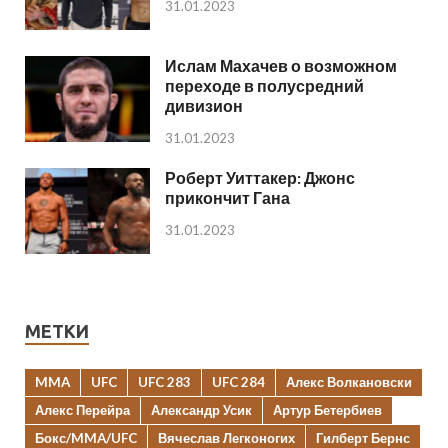
31.01.2023
Ислам Махачев о возможном
переходе в полусредний
дивизион
31.01.2023
Роберт Уиттакер: Джонс
прикончит Гана
31.01.2023
МЕТКИ
MMA
UFC
UFC 283
UFC 284
Алекс Волкановски
Алекс Перейра
Александр Усик
Артур Бетербиев
Бокс/MMA/UFC
Вячеслав Легконогих
Гилберт Бернс