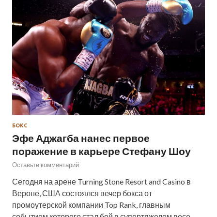
БОКС
Эфе Аджагба нанес первое
поражение в карьере Стефану Шоу
Оставьте комментарий
Сегодня на арене Turning Stone Resort and Casino в
Вероне, США состоялся вечер бокса от
промоутерской компании Top Rank, главным
событием которого стал бой в супертяжелом весе