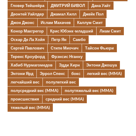
Гловер Тейшейра
ДМИТРИЙ БИВОЛ
Дана Уайт
Деонтей Уайлдер
Джамал Хилл
Джейк Пол
Джон Джонс
Ислам Махачев
Каллум Смит
Конор Макгрегор
Крис Юбэнк-младший
Лиам Смит
Оскар Де Ла Хойя
Петр Ян
Самбо
Сергей Павлович
Стипе Миочич
Тайсон Фьюри
Теренс Кроуфорд
Фрэнсис Нганну
Хабиб Нурмагомедов
Эдди Хирн
Энтони Джошуа
Энтони Ярд
Эррол Спенс
бокс
легкий вес (MMA)
легчайший вес
полулегкий вес
полусредний вес (MMA)
полутяжелый вес (MMA)
происшествия
средний вес (MMA)
тяжелый вес (MMA)