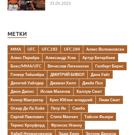
31.01.2023
МЕТКИ
MMA
UFC
UFC 283
UFC 284
Алекс Волкановски
Алекс Перейра
Александр Усик
Артур Бетербиев
Бокс/MMA/UFC
Вячеслав Легконогих
Гилберт Бернс
Гловер Тейшейра
ДМИТРИЙ БИВОЛ
Дана Уайт
Деонтей Уайлдер
Джамал Хилл
Джейк Пол
Джон Джонс
Ислам Махачев
Каллум Смит
Конор Макгрегор
Крис Юбэнк-младший
Лиам Смит
Оскар Де Ла Хойя
Петр Ян
Самбо
Сергей Павлович
Стипе Миочич
Тайсон Фьюри
Теренс Кроуфорд
Фрэнсис Нганну
Хабиб Нурмагомедов
Эдди Хирн
Энтони Джошуа