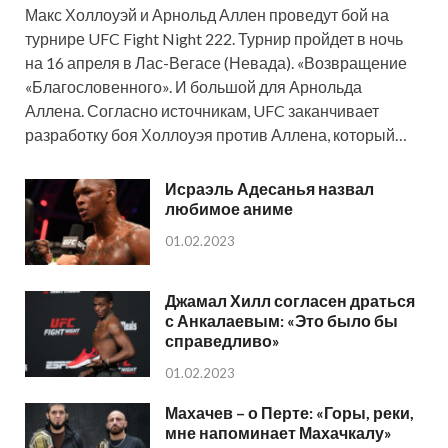
Макс Холлоуэй и Арнольд Аллен проведут бой на
турнире UFC Fight Night 222. Турнир пройдет в ночь
на 16 апреля в Лас-Вегасе (Невада). «Возвращение
«Благословенного». И большой для Арнольда
Аллена. Согласно источникам, UFC заканчивает
разработку боя Холлоуэя против Аллена, который…
Исраэль Адесанья назвал
любимое аниме
01.02.2023
Джамал Хилл согласен драться
с Анкалаевым: «Это было бы
справедливо»
01.02.2023
Махачев – о Перте: «Горы, реки,
мне напоминает Махачкалу»