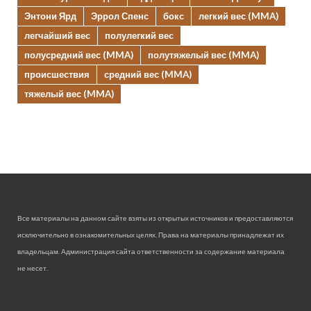
Энтони Ярд
Эррол Спенс
бокс
легкий вес (MMA)
легчайший вес
полулегкий вес
полусредний вес (MMA)
полутяжелый вес (MMA)
происшествия
средний вес (MMA)
тяжелый вес (MMA)
Все материалы на данном сайте взяты из открытых источников и предоставляются
исключительно в ознакомительных целях. Права на материалы принадлежат их
владельцам. Администрация сайта ответственности за содержание материала
не несет.