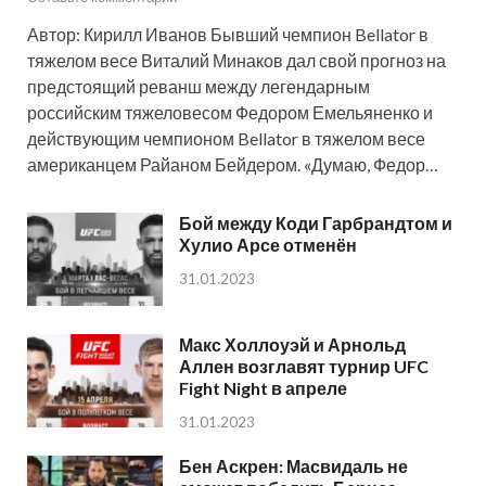
Автор: Кирилл Иванов Бывший чемпион Bellator в
тяжелом весе Виталий Минаков дал свой прогноз на
предстоящий реванш между легендарным
российским тяжеловесом Федором Емельяненко и
действующим чемпионом Bellator в тяжелом весе
американцем Райаном Бейдером. «Думаю, Федор…
Бой между Коди Гарбрандтом и
Хулио Арсе отменён
31.01.2023
Макс Холлоуэй и Арнольд
Аллен возглавят турнир UFC
Fight Night в апреле
31.01.2023
Бен Аскрен: Масвидаль не