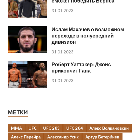
сможет победить Бернса
31.01.2023
Ислам Махачев о возможном
переходе в полусредний
дивизион
31.01.2023
Роберт Уиттакер: Джонс
прикончит Гана
31.01.2023
МЕТКИ
MMA
UFC
UFC 283
UFC 284
Алекс Волкановски
Алекс Перейра
Александр Усик
Артур Бетербиев