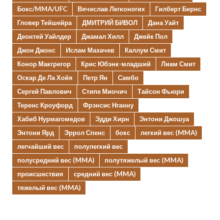
Бокс/MMA/UFC
Вячеслав Легконогих
Гилберт Бернс
Гловер Тейшейра
ДМИТРИЙ БИВОЛ
Дана Уайт
Деонтей Уайлдер
Джамал Хилл
Джейк Пол
Джон Джонс
Ислам Махачев
Каллум Смит
Конор Макгрегор
Крис Юбэнк-младший
Лиам Смит
Оскар Де Ла Хойя
Петр Ян
Самбо
Сергей Павлович
Стипе Миочич
Тайсон Фьюри
Теренс Кроуфорд
Фрэнсис Нганну
Хабиб Нурмагомедов
Эдди Хирн
Энтони Джошуа
Энтони Ярд
Эррол Спенс
бокс
легкий вес (MMA)
легчайший вес
полулегкий вес
полусредний вес (MMA)
полутяжелый вес (MMA)
происшествия
средний вес (MMA)
тяжелый вес (MMA)